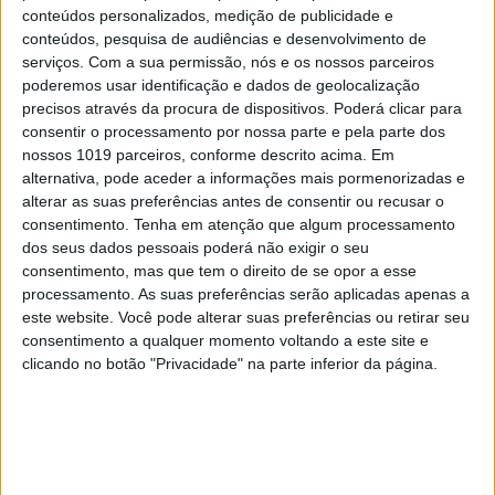
2
máquina CPAP? Há uma alternativa a avaliar.
conteúdos personalizados, medição de publicidade e
Opinião de um dentista
conteúdos, pesquisa de audiências e desenvolvimento de
serviços.
Com a sua permissão, nós e os nossos parceiros
3
poderemos usar identificação e dados de geolocalização
A longevidade não se improvisa
precisos através da procura de dispositivos. Poderá clicar para
consentir o processamento por nossa parte e pela parte dos
4
4 de agosto de 1578. D. Sebastião, Ceuta: a vida
nossos 1019 parceiros, conforme descrito acima. Em
complexa dos símbolos
alternativa, pode aceder a informações mais pormenorizadas e
alterar as suas preferências antes de consentir ou recusar o
5
“Saudade é um sentimento muito bonito, mas por
consentimento.
Tenha em atenção que algum processamento
vezes muito despropositado. Temos muito
dos seus dados pessoais poderá não exigir o seu
orgulho dessa palavra, que achamos que nos faz
consentimento, mas que tem o direito de se opor a esse
especiais, quando na verdade nos torna
processamento. As suas preferências serão aplicadas apenas a
cobardes’’
este website. Você pode alterar suas preferências ou retirar seu
consentimento a qualquer momento voltando a este site e
6
Os Lusíadas são um hospital e Guerra Junqueiro
clicando no botão "Privacidade" na parte inferior da página.
uma avenida
7
Os dois primeiros presidentes da Gulbenkian