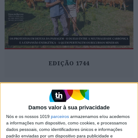
EDIÇÃO 1744
MAIS VISTOS
Damos valor à sua privacidade
1
Nós e os nossos 1019
parceiros
armazenamos e/ou acedemos
Quem é Deus para uma criança? Opinião de José
a informações num dispositivo, como cookies, e processamos
Brissos-Lino
dados pessoais, como identificadores únicos e informações
Tem apneia do sono e não consegue usar a
padrão enviadas por um dispositivo para publicidade e