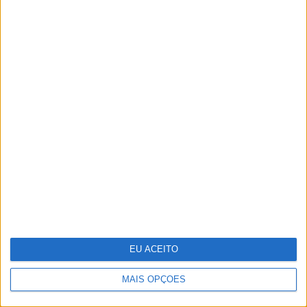
A VISÃO Se7e desta semana – edição
1744
EU ACEITO
MAIS OPÇÕES