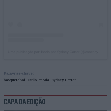
Uma publicação partilhada por Sydney Carter (@coachsydcarter)
Palavras-chave:
basquetebol
Estilo
moda
Sydney Carter
CAPA DA EDIÇÃO