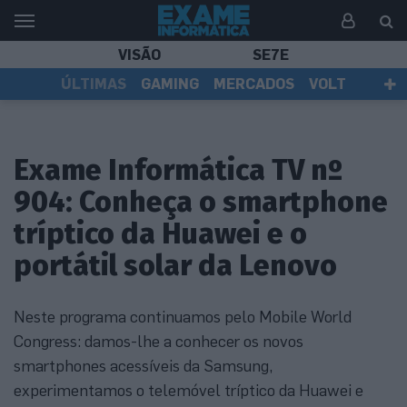
VISÃO
SE7E
ÚLTIMAS
GAMING
MERCADOS
VOLT
EI TV
TESTES
ASSINANTES
Exame Informática TV nº
904: Conheça o smartphone
tríptico da Huawei e o
portátil solar da Lenovo
Neste programa continuamos pelo Mobile World
Congress: damos-lhe a conhecer os novos
smartphones acessíveis da Samsung,
experimentamos o telemóvel tríptico da Huawei e