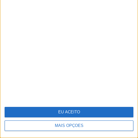
Infeções respiratórias como Covid ou a
gripe podem "acordar" células
cancerígenas adormecidas nos pulmões
EU ACEITO
MAIS OPÇÕES