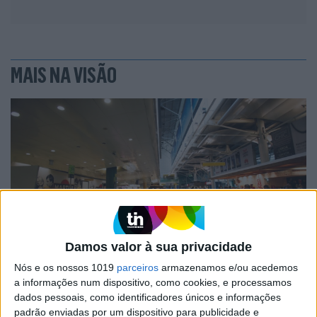
MAIS NA VISÃO
Damos valor à sua privacidade
PENSAR
Nós e os nossos 1019
parceiros
armazenamos e/ou acedemos
Viagem a Portugal. Crónica de Luís Leite
a informações num dispositivo, como cookies, e processamos
dados pessoais, como identificadores únicos e informações
padrão enviadas por um dispositivo para publicidade e