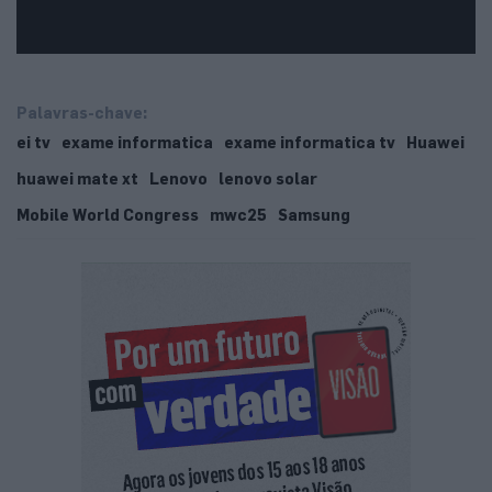
Palavras-chave:
ei tv
exame informatica
exame informatica tv
Huawei
huawei mate xt
Lenovo
lenovo solar
Mobile World Congress
mwc25
Samsung