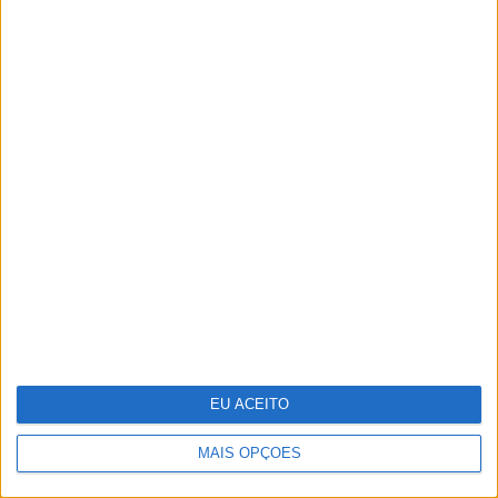
As 10 zonas erógenas masculinas
EU ACEITO
MAIS OPÇÕES