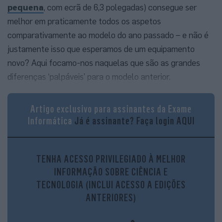
pequena
, com ecrã de 6,3 polegadas) consegue ser
melhor em praticamente todos os aspetos
comparativamente ao modelo do ano passado – e não é
justamente isso que esperamos de um equipamento
novo? Aqui focamo-nos naquelas que são as grandes
diferenças ‘palpáveis’ para o modelo anterior.
Artigo exclusivo para assinantes da Exame
Informática
Já é assinante?
Faça login AQUI
TENHA ACESSO PRIVILEGIADO À MELHOR
INFORMAÇÃO SOBRE CIÊNCIA E
TECNOLOGIA (INCLUI ACESSO A EDIÇÕES
Qualidade de construção
ANTERIORES)