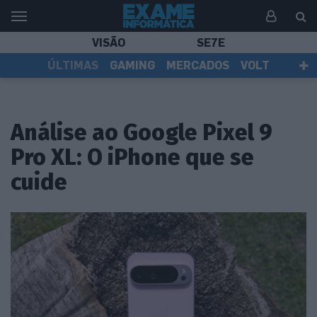
VISÃO
SE7E
ÚLTIMAS
GAMING
MERCADOS
VOLT
EI TV
TESTES
ASSINANTES
Análise ao Google Pixel 9
Pro XL: O iPhone que se
cuide