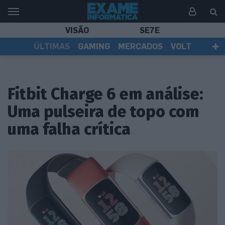
VISÃO
SE7E
ÚLTIMAS
GAMING
MERCADOS
VOLT
EI TV
TESTES
ASSINANTES
Fitbit Charge 6 em análise:
Uma pulseira de topo com
uma falha crítica