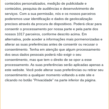
conteúdos personalizados, medição de publicidade e
Recordar Carlos Paião em karaoke
conteúdos, pesquisa de audiências e desenvolvimento de
serviços.
Com a sua permissão, nós e os nossos parceiros
poderemos usar identificação e dados de geolocalização
precisos através da procura de dispositivos. Poderá clicar para
consentir o processamento por nossa parte e pela parte dos
nossos 1017 parceiros, conforme descrito acima. Em
alternativa, pode aceder a informações mais pormenorizadas e
alterar as suas preferências antes de consentir ou recusar o
consentimento.
Tenha em atenção que algum processamento
dos seus dados pessoais poderá não exigir o seu
consentimento, mas que tem o direito de se opor a esse
processamento. As suas preferências serão aplicadas apenas a
este website. Você pode alterar suas preferências ou retirar seu
consentimento a qualquer momento voltando a este site e
OPINIÃO
clicando no botão "Privacidade" na parte inferior da página.
Portugal a horas ou aquilo que já
sabíamos