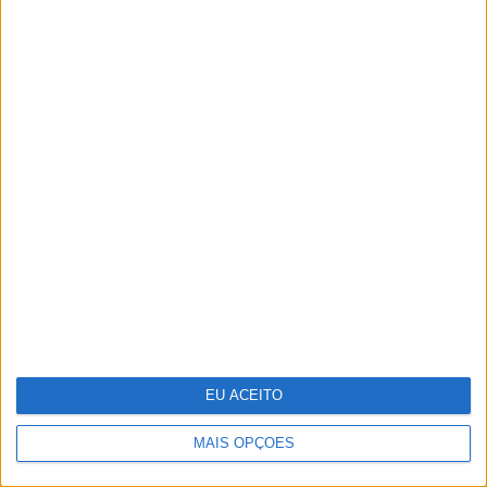
A longevidade não se improvisa
EU ACEITO
MAIS OPÇÕES