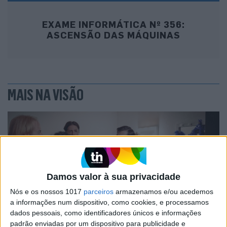
EXAME INFORMÁTICA Nº 356:
ASCENSÃO DAS MÁQUINAS
MAIS NA VISÃO
Damos valor à sua privacidade
Nós e os nossos 1017
parceiros
armazenamos e/ou acedemos
a informações num dispositivo, como cookies, e processamos
dados pessoais, como identificadores únicos e informações
padrão enviadas por um dispositivo para publicidade e
CULTURA