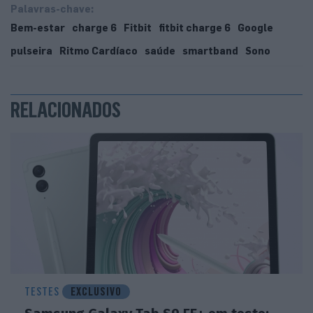
Palavras-chave:
Bem-estar
charge 6
Fitbit
fitbit charge 6
Google
pulseira
Ritmo Cardíaco
saúde
smartband
Sono
RELACIONADOS
TESTES
EXCLUSIVO