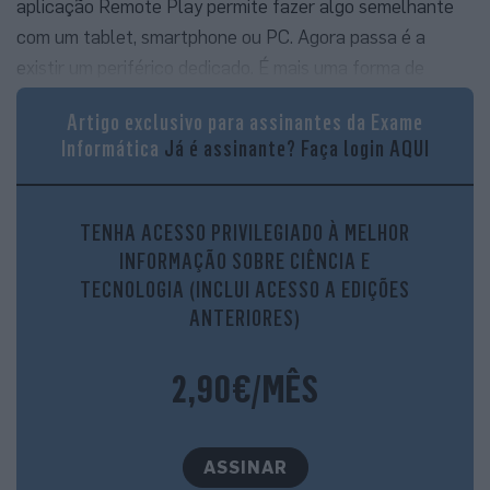
aplicação Remote Play permite fazer algo semelhante
com um tablet, smartphone ou PC. Agora passa é a
existir um periférico dedicado. É mais uma forma de
potenciar o sucesso do DualSense, o comando da PS5
Artigo exclusivo para assinantes da Exame
que granjeou elogios por funcionalidades como o
Informática
Já é assinante?
Faça login AQUI
feedback háptico e os gatilhos adaptativos.
Características que também marcam presença no
Portal.
TENHA ACESSO PRIVILEGIADO À MELHOR
INFORMAÇÃO SOBRE CIÊNCIA E
TECNOLOGIA (INCLUI ACESSO A EDIÇÕES
ANTERIORES)
2,90€/MÊS
ASSINAR