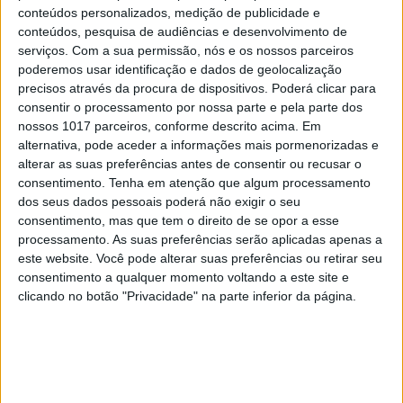
conteúdos personalizados, medição de publicidade e
SOCIEDADE
EXCLUSIVO
conteúdos, pesquisa de audiências e desenvolvimento de
serviços.
Com a sua permissão, nós e os nossos parceiros
A resistência do País rural: Outras lutas
poderemos usar identificação e dados de geolocalização
em curso, além do Barrosso
precisos através da procura de dispositivos. Poderá clicar para
consentir o processamento por nossa parte e pela parte dos
nossos 1017 parceiros, conforme descrito acima. Em
alternativa, pode aceder a informações mais pormenorizadas e
alterar as suas preferências antes de consentir ou recusar o
consentimento.
Tenha em atenção que algum processamento
dos seus dados pessoais poderá não exigir o seu
consentimento, mas que tem o direito de se opor a esse
processamento. As suas preferências serão aplicadas apenas a
este website. Você pode alterar suas preferências ou retirar seu
consentimento a qualquer momento voltando a este site e
clicando no botão "Privacidade" na parte inferior da página.
SOCIEDADE
EXCLUSIVO
Covas do Barroso: A luta por um modo
de vida