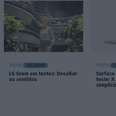
TESTES
EXCLUSIVO
TESTES
E
LG Gram em testes: Desafiar
Surface
os sentidos
teste: A
simplic