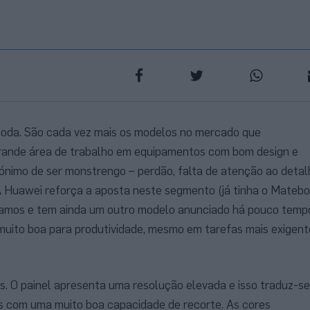
moda. São cada vez mais os modelos no mercado que
grande área de trabalho em equipamentos com bom design e
nónimo de ser monstrengo – perdão, falta de atenção ao detal
 Huawei reforça a aposta neste segmento (já tinha o Mateb
tamos e tem ainda um outro modelo anunciado há pouco temp
uito boa para produtividade, mesmo em tarefas mais exigent
. O painel apresenta uma resolução elevada e isso traduz-se
s com uma muito boa capacidade de recorte. As cores