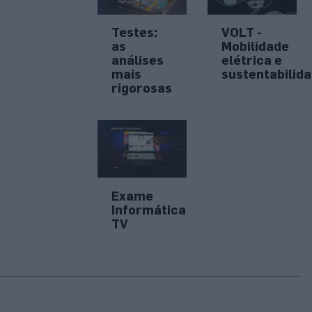
Testes:
VOLT -
as
Mobilidade
análises
elétrica e
mais
sustentabilid
rigorosas
Exame
Informática
TV