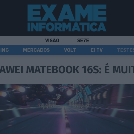
VISÃO
SE7E
ING
MERCADOS
VOLT
EI TV
TESTE
AWEI MATEBOOK 16S: É MUI