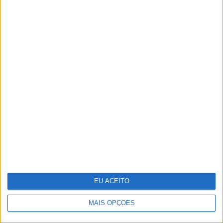
A VISÃO Se7e desta semana – edição
1744
EU ACEITO
MAIS OPÇÕES