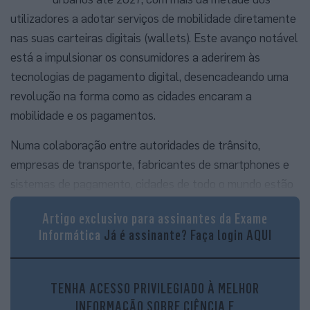
utilizadores a adotar serviços de mobilidade diretamente
nas suas carteiras digitais (wallets). Este avanço notável
está a impulsionar os consumidores a aderirem às
tecnologias de pagamento digital, desencadeando uma
revolução na forma como as cidades encaram a
mobilidade e os pagamentos.
Numa colaboração entre autoridades de trânsito,
empresas de transporte, fabricantes de smartphones e
sistemas de pagamento, cidades de todo o mundo estão
a adotar inovações tecnológicas para concretizar o
Artigo exclusivo para assinantes da Exame
conceito de “mobilidade como serviço”. Este modelo
Informática
Já é assinante?
Faça login AQUI
inovador permite que passageiros se desloquem de
forma conveniente, acessível e sustentável para o seu
destino. A flexibilidade é a chave nesse processo, com a
TENHA ACESSO PRIVILEGIADO À MELHOR
integração de planeamento, reserva, pagamento e
INFORMAÇÃO SOBRE CIÊNCIA E