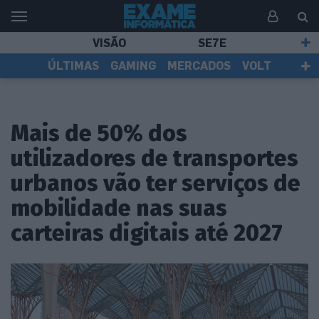
VISÃO
SE7E
ÚLTIMAS
GAMING
MERCADOS
VOLT
EI TV
TESTES
ASSINANTES
Mais de 50% dos
utilizadores de transportes
urbanos vão ter serviços de
mobilidade nas suas
carteiras digitais até 2027