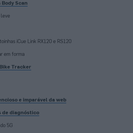
s Body Scan
e leve
ntoinhas iCue Link RX120 e RS120
ar em forma
 Bike Tracker
encioso e imparável da web
s de diagnóstico
 do 5G