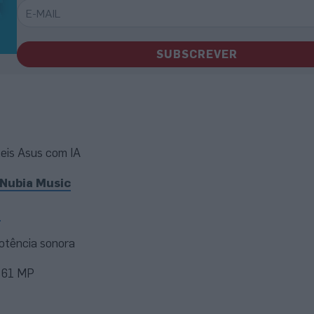
SUBSCREVER
teis Asus com IA
Nubia Music
e
Potência sonora
 61 MP