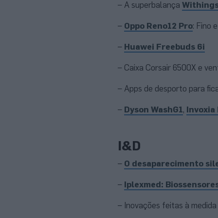
– A superbalança
Withing
–
Oppo Reno12 Pro
: Fino 
–
Huawei Freebuds 6i
– Caixa Corsair 6500X e ve
– Apps de desporto para fic
–
Dyson WashG1
,
Invoxia
I&D
–
O desaparecimento sil
–
Iplexmed: Biossensore
– Inovações feitas à medida