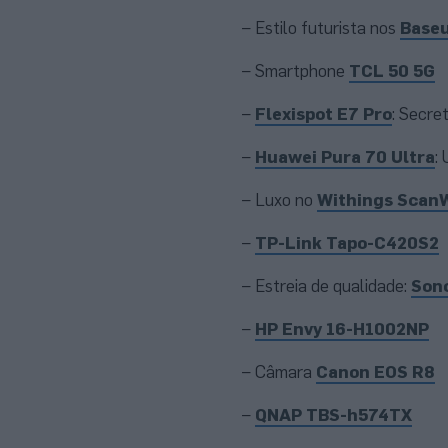
– Estilo futurista nos
Baseu
– Smartphone
TCL 50 5G
–
Flexispot E7 Pro
: Secre
–
Huawei Pura 70 Ultra
:
– Luxo no
Withings Scan
–
TP-Link Tapo-C420S2
– Estreia de qualidade:
Son
–
HP Envy 16-H1002NP
– Câmara
Canon EOS R8
–
QNAP TBS-h574TX