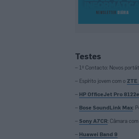
Testes
– 1º Contacto: Novos portá
– Espírito jovem com o
ZTE 
–
HP OfficeJet Pro 8122
–
Bose SoundLink Max
: 
–
Sony A7CR
: Câmara com
–
Huawei Band 9