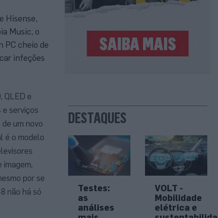
e Hisense,
ia Music, o
m PC cheio de
car infeções
D, QLED e
 e serviços
DESTAQUES
a de um novo
l é o modelo
levisores
e imagem,
mesmo por se
Testes:
VOLT -
8 não há só
as
Mobilidade
análises
elétrica e
mais
sustentabilid