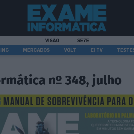
VISÃO
SE7E
ING
MERCADOS
VOLT
EI TV
TESTE
rmática nº 348, julho