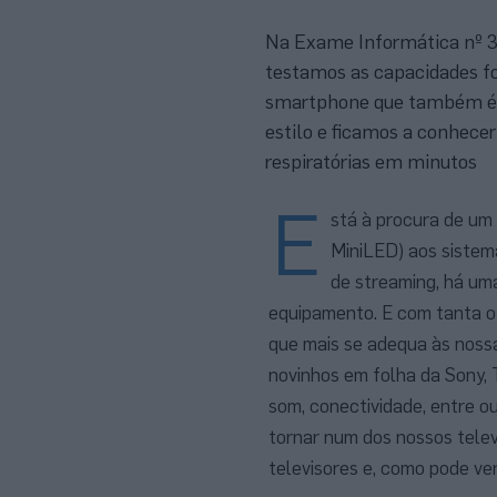
Na Exame Informática nº 34
testamos as capacidades fo
smartphone que também é u
estilo e ficamos a conhece
respiratórias em minutos
E
stá à procura de um
MiniLED) aos sistem
de streaming, há um
equipamento. E com tanta of
que mais se adequa às nossa
novinhos em folha da Sony, 
som, conectividade, entre 
tornar num dos nossos tele
televisores e, como pode v