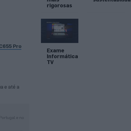
rigorosas
C655 Pro
Exame
Informática
TV
a e até a
Portugal e no