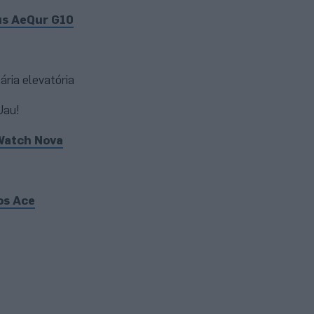
s AeQur G10
tária elevatória
 Uau!
Watch Nova
os Ace