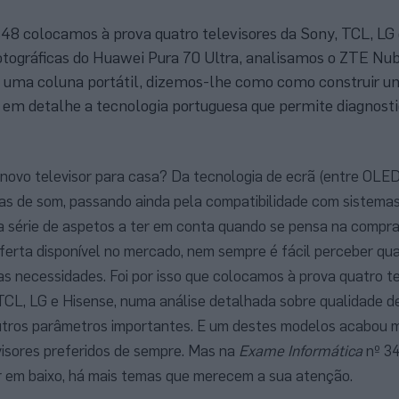
8 colocamos à prova quatro televisores da Sony, TCL, LG 
tográficas do Huawei Pura 70 Ultra, analisamos o ZTE Nub
ma coluna portátil, dizemos-lhe como como construir u
r em detalhe a tecnologia portuguesa que permite diagnosti
 novo televisor para casa? Da tecnologia de ecrã (entre OLE
as de som, passando ainda pela compatibilidade com sistemas
a série de aspetos a ter em conta quando se pensa na compr
erta disponível no mercado, nem sempre é fácil perceber qua
s necessidades. Foi por isso que colocamos à prova quatro te
TCL, LG e Hisense, numa análise detalhada sobre qualidade d
outros parâmetros importantes. E um destes modelos acabou 
visores preferidos de sempre. Mas na
Exame Informática
nº 34
er em baixo, há mais temas que merecem a sua atenção.