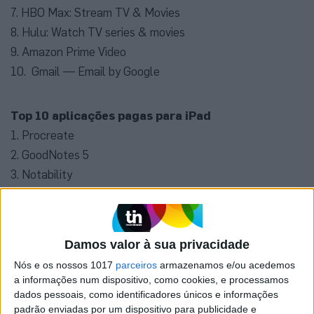
7. HBO Max: Stream TV & Movies
8. Hulu: Watch TV series & movies
9. Amazon Prime Video
10. Gmail — Email by Google
Top 10 aplicações pagas para iPad
1. Procreate
2. GoodNotes 5
3. Notability
4. Duet Display
5. Toca Kitchen 2
6. Toca Life: Hospital
Damos valor à sua privacidade
7. LumaFusion
Nós e os nossos 1017
parceiros
armazenamos e/ou acedemos
8. Shadowrocket
a informações num dispositivo, como cookies, e processamos
9. Affinity Designer
dados pessoais, como identificadores únicos e informações
padrão enviadas por um dispositivo para publicidade e
10. Toca Life: Vacation