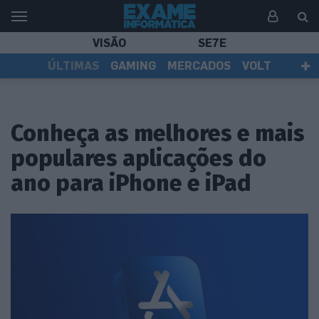
VISÃO
SE7E
ÚLTIMAS
GAMING
MERCADOS
VOLT
EI TV
TESTES
ASSINANTES
Conheça as melhores e mais
populares aplicações do
ano para iPhone e iPad