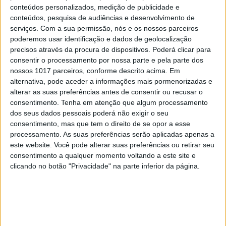
conteúdos personalizados, medição de publicidade e
conteúdos, pesquisa de audiências e desenvolvimento de
serviços.
Com a sua permissão, nós e os nossos parceiros
poderemos usar identificação e dados de geolocalização
Palavras-chave:
precisos através da procura de dispositivos. Poderá clicar para
aplicações
Apple TV
Apple Watch
appstore
iPad
consentir o processamento por nossa parte e pela parte dos
iphone
jogos
nossos 1017 parceiros, conforme descrito acima. Em
alternativa, pode aceder a informações mais pormenorizadas e
alterar as suas preferências antes de consentir ou recusar o
consentimento.
Tenha em atenção que algum processamento
dos seus dados pessoais poderá não exigir o seu
consentimento, mas que tem o direito de se opor a esse
processamento. As suas preferências serão aplicadas apenas a
este website. Você pode alterar suas preferências ou retirar seu
consentimento a qualquer momento voltando a este site e
clicando no botão "Privacidade" na parte inferior da página.