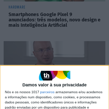
HARDWARE
Smartphones Google Pixel 9
anunciados: três modelos, novo design e
mais Inteligência Artificial
Damos valor à sua privacidade
Nós e os nossos 1017
parceiros
armazenamos e/ou acedemos
MERCADOS
a informações num dispositivo, como cookies, e processamos
Criador do Gmail diz que Google está a
dados pessoais, como identificadores únicos e informações
padrão enviadas por um dispositivo para publicidade e
perder corrida pela Inteligência