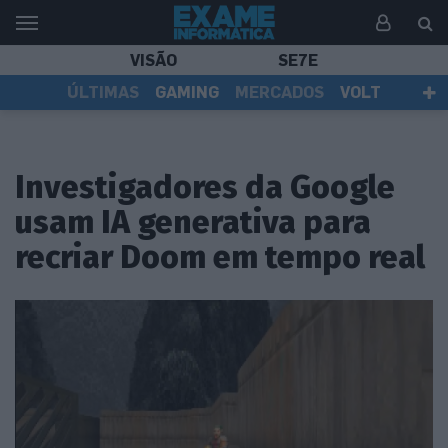
VISÃO
SE7E
ÚLTIMAS
GAMING
MERCADOS
VOLT
EI TV
TESTES
ASSINANTES
Investigadores da Google
usam IA generativa para
recriar Doom em tempo real