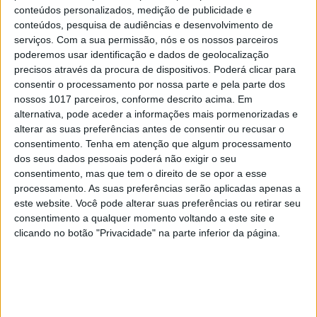
conteúdos personalizados, medição de publicidade e
Artificial. E explica porquê
conteúdos, pesquisa de audiências e desenvolvimento de
serviços.
Com a sua permissão, nós e os nossos parceiros
poderemos usar identificação e dados de geolocalização
precisos através da procura de dispositivos. Poderá clicar para
consentir o processamento por nossa parte e pela parte dos
nossos 1017 parceiros, conforme descrito acima. Em
alternativa, pode aceder a informações mais pormenorizadas e
alterar as suas preferências antes de consentir ou recusar o
consentimento.
Tenha em atenção que algum processamento
dos seus dados pessoais poderá não exigir o seu
consentimento, mas que tem o direito de se opor a esse
processamento. As suas preferências serão aplicadas apenas a
este website. Você pode alterar suas preferências ou retirar seu
consentimento a qualquer momento voltando a este site e
INTERNET
clicando no botão "Privacidade" na parte inferior da página.
Javier Milei quer usar a Inteligência
Artificial para vigiar redes sociais e
prever "crimes futuros"