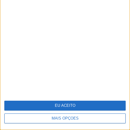
Cosentino inaugura o Cosentino City
Porto e reforça a sua presença em
Portugal
Tudo isto é cinema
EU ACEITO
MAIS OPÇÕES