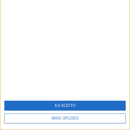
Deus, intuição e Rock and Roll
EU ACEITO
MAIS OPÇÕES