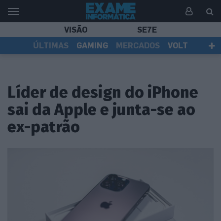
VISÃO
SE7E
ÚLTIMAS
GAMING
MERCADOS
VOLT
EI TV
TESTES
ASSINANTES
Líder de design do iPhone
sai da Apple e junta-se ao
ex-patrão