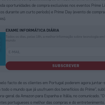
nda oportunidades de compra exclusivas nos eventos Prime L
os durante um curto período) e Prime Day (evento de compra
os).
EXAME INFORMÁTICA DIÁRIA
Todos os dias, pelas 18h, a melhor informação sobre tecnologia em 
mundo
SUBSCREVER
pelo facto de os clientes em Portugal poderem agora juntar-
todo o mundo que já usufruem dos benefícios do Prime”, sub
ora-geral da Amazon para Espanha e Itália, no comunicado. “O
entes portugueses o melhor das compras e do entretenimento