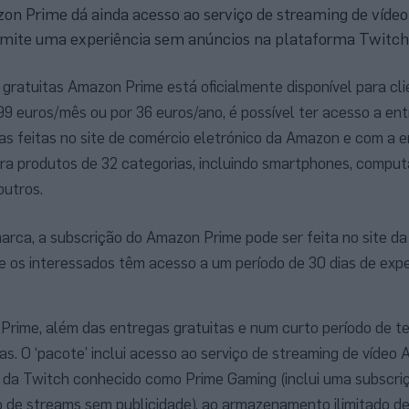
on Prime dá ainda acesso ao serviço de streaming de víde
rmite uma experiência sem anúncios na plataforma Twitch
 gratuitas Amazon Prime está oficialmente disponível para cl
99 euros/mês ou por 36 euros/ano, é possível ter acesso a en
s feitas no site de comércio eletrónico da Amazon e com a e
ara produtos de 32 categorias, incluindo smartphones, computa
outros.
rca, a subscrição do Amazon Prime pode ser feita no site d
e os interessados têm acesso a um período de 30 dias de ex
rime, além das entregas gratuitas e num curto período de t
as. O ‘pacote’ inclui acesso ao serviço de streaming de víde
as da Twitch conhecido como Prime Gaming (inclui uma subscr
o de streams sem publicidade), ao armazenamento ilimitado de