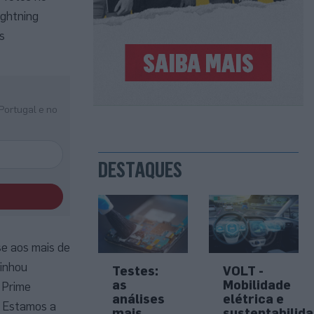
ightning
s
Portugal e no
DESTAQUES
se aos mais de
linhou
Testes:
VOLT -
as
Mobilidade
 Prime
análises
elétrica e
. Estamos a
mais
sustentabilid