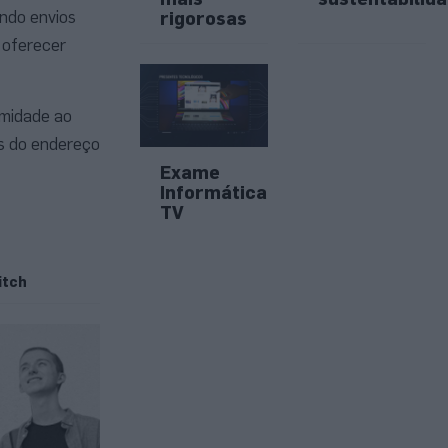
indo envios
rigorosas
s oferecer
imidade ao
és do endereço
Exame
Informática
TV
itch