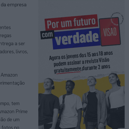
o da empresa
ientes
tregas
ntrega a ser
dores, livros,
a Amazon
perimentação
empo, tem
o Amazon Prime
ição de um
 fotos no