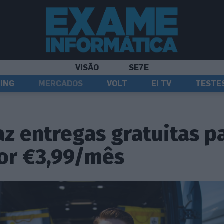
VISÃO
SE7E
ING
MERCADOS
VOLT
EI TV
TESTE
z entregas gratuitas p
or €3,99/mês