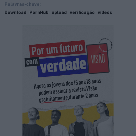
Palavras-chave:
Download
PornHub
upload
verificação
vídeos