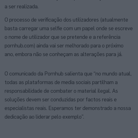
a ser realizada.
O processo de verificação dos utilizadores (atualmente
basta carregar uma selfie com um papel onde se escreve
o nome de utilizador que se pretende e a referência
pornhub.com) ainda vai ser melhorado para o próximo
ano, embora não se conheçam as alterações para já.
O comunicado da Pornhub salienta que “no mundo atual,
todas as plataformas de media sociais partilham a
responsabilidade de combater o material ilegal. As
soluções devem ser conduzidas por factos reais e
especialistas reais. Esperamos ter demonstrado a nossa
dedicação ao liderar pelo exemplo”.