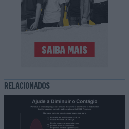
RELACIONADOS