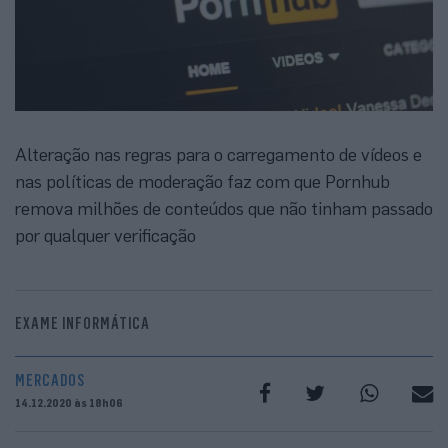
Alteração nas regras para o carregamento de vídeos e
nas políticas de moderação faz com que Pornhub
remova milhões de conteúdos que não tinham passado
por qualquer verificação
EXAME INFORMÁTICA
MERCADOS
14.12.2020 às 18h06