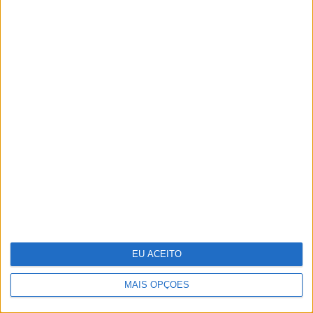
O grande negócio dos centros de dados
EU ACEITO
MAIS OPÇÕES