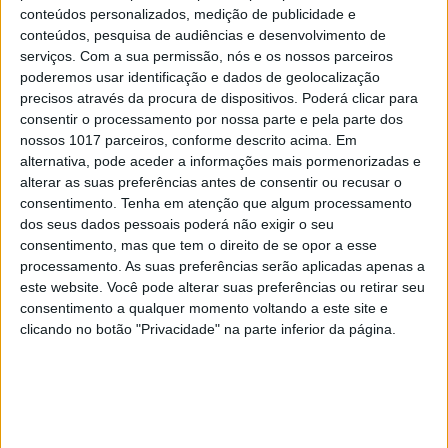
conteúdos personalizados, medição de publicidade e
piratas sem decisão de juiz
conteúdos, pesquisa de audiências e desenvolvimento de
serviços.
Com a sua permissão, nós e os nossos parceiros
poderemos usar identificação e dados de geolocalização
precisos através da procura de dispositivos. Poderá clicar para
consentir o processamento por nossa parte e pela parte dos
nossos 1017 parceiros, conforme descrito acima. Em
alternativa, pode aceder a informações mais pormenorizadas e
alterar as suas preferências antes de consentir ou recusar o
consentimento.
Tenha em atenção que algum processamento
dos seus dados pessoais poderá não exigir o seu
consentimento, mas que tem o direito de se opor a esse
processamento. As suas preferências serão aplicadas apenas a
este website. Você pode alterar suas preferências ou retirar seu
consentimento a qualquer momento voltando a este site e
MERCADOS
clicando no botão "Privacidade" na parte inferior da página.
Piratas da Net gastam mais 75% em
música que os não piratas