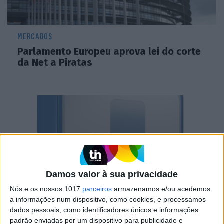
MERCADOS
Parlamento Europeu aprova lei do corte
da Net a Piratas
Damos valor à sua privacidade
Nós e os nossos 1017
parceiros
armazenamos e/ou acedemos
a informações num dispositivo, como cookies, e processamos
MERCADOS
dados pessoais, como identificadores únicos e informações
padrão enviadas por um dispositivo para publicidade e
Vai ser possível cortar acesso à Net a