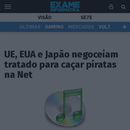
VISÃO
SE7E
ÚLTIMAS
GAMING
MERCADOS
VOLT
EI TV
TESTES
ASSINANTES
UE, EUA e Japão negoceiam
tratado para caçar piratas
na Net