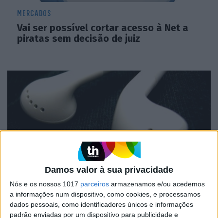
MERCADOS
Vai ser possível cortar acesso à Net a
piratas sem decisão de juiz
Damos valor à sua privacidade
MERCADOS
Nós e os nossos 1017
parceiros
armazenamos e/ou acedemos
Piratas da Net gastam mais 75% em
a informações num dispositivo, como cookies, e processamos
música que os não piratas
dados pessoais, como identificadores únicos e informações
padrão enviadas por um dispositivo para publicidade e