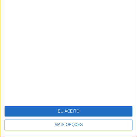
A fruta comum que têm mais de 1600
elementos e que os cientistas querem
ver reconhecida como "superalimento"
EU ACEITO
MAIS OPÇÕES