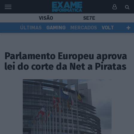
VISÃO
SE7E
ÚLTIMAS
GAMING
MERCADOS
VOLT
EI TV
TESTES
ASSINANTES
Parlamento Europeu aprova
lei do corte da Net a Piratas