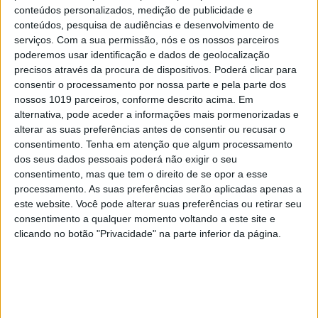
no graças aos próprios EUA. Um simples clique, do
conteúdos personalizados, medição de publicidade e
outro lado do Atlântico, pode cortar-lhes a palavra
conteúdos, pesquisa de audiências e desenvolvimento de
serviços.
Com a sua permissão, nós e os nossos parceiros
e desligar as redes. Não dependemos, apenas, das
poderemos usar identificação e dados de geolocalização
dissuasoras armas nucleares americanas ou dos
precisos através da procura de dispositivos. Poderá clicar para
seus aviões invisíveis e escudos inteligentes
consentir o processamento por nossa parte e pela parte dos
nossos 1019 parceiros, conforme descrito acima. Em
antimíssil: se os americanos se chatearem, também
alternativa, pode aceder a informações mais pormenorizadas e
ficamos sem correio eletrónico. As (metafóricas)
alterar as suas preferências antes de consentir ou recusar o
subscrições públicas para fazer guerra aos EUA, a
consentimento.
Tenha em atenção que algum processamento
dos seus dados pessoais poderá não exigir o seu
que assistimos nos últimos dias, são tão ridículas
consentimento, mas que tem o direito de se opor a esse
como as que se fizeram em Lisboa em 1890.
processamento. As suas preferências serão aplicadas apenas a
Embora, se houvesse capacidade e coragem para
este website. Você pode alterar suas preferências ou retirar seu
consentimento a qualquer momento voltando a este site e
cerrar os dentes, talvez a guerra a Trump tivesse
clicando no botão "Privacidade" na parte inferior da página.
uma possibilidade (muito ténue) de sucesso.
Responder na mesma moeda iria precipitar a
Europa numa era de miséria e convulsão pré-
Plano Marshall, mas essa seria a única maneira de