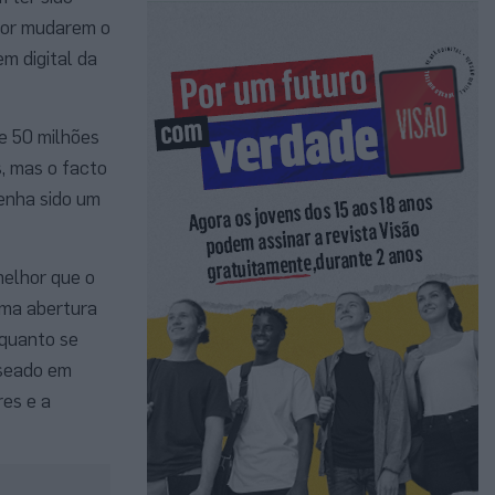
ador mudarem o
m digital da
e 50 milhões
, mas o facto
tenha sido um
melhor que o
uma abertura
nquanto se
aseado em
es e a