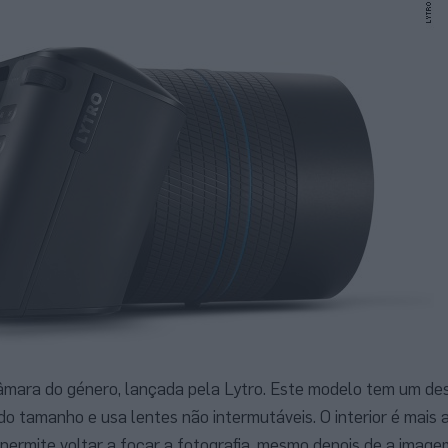
âmara do género, lançada pela Lytro. Este modelo tem um de
 do tamanho e usa lentes não intermutáveis. O interior é mais
 permite voltar a focar a fotografia, mesmo depois de a imagem