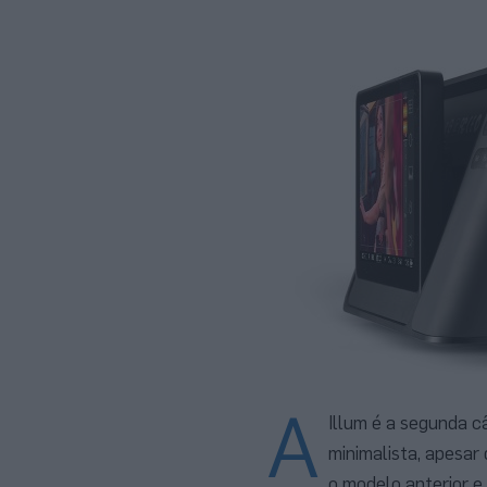
A
Illum é a segunda c
minimalista, apesar
o modelo anterior e