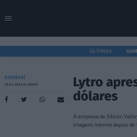
ÚLTIMAS
GAM
Lytro apre
HARDWARE
23.04.2014 às 09h02
dólares
A empresa de Silicon Vall
imagens mesmo depois de te