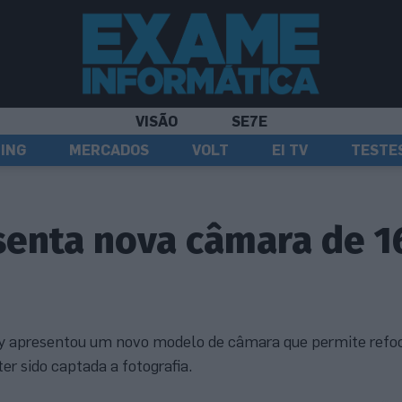
VISÃO
SE7E
ING
MERCADOS
VOLT
EI TV
TESTE
senta nova câmara de 1
ey apresentou um novo modelo de câmara que permite refoc
r sido captada a fotografia.