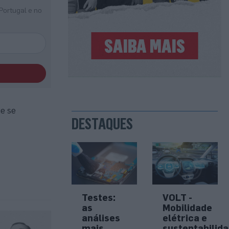
Portugal e no
ue se
DESTAQUES
Testes:
VOLT -
as
Mobilidade
análises
elétrica e
mais
sustentabilid