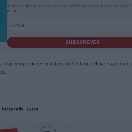
Todos os dias, pelas 18h, a melhor informação sobre tecnologia em 
mundo
SUBSCREVER
a imagem que pode ser refocada, bastando clicar no ponto q
ez.
fotografia
Lytro