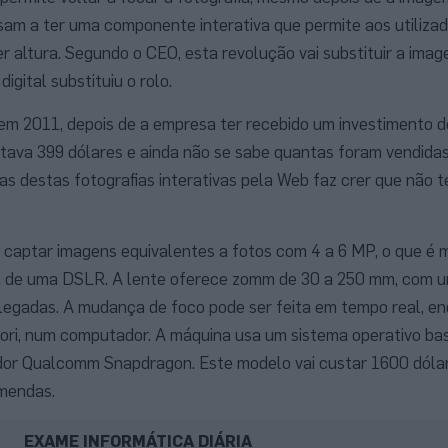
sam a ter uma componente interativa que permite aos utiliz
 altura. Segundo o CEO, esta revolução vai substituir a image
gital substituiu o rolo.
 em 2011, depois de a empresa ter recebido um investimento d
tava 399 dólares e ainda não se sabe quantas foram vendidas
s destas fotografias interativas pela Web faz crer que não 
captar imagens equivalentes a fotos com 4 a 6 MP, o que é 
a de uma DSLR. A lente oferece zomm de 30 a 250 mm, com 
polegadas. A mudança de foco pode ser feita em tempo real, e
iori, num computador. A máquina usa um sistema operativo b
dor Qualcomm Snapdragon. Este modelo vai custar 1600 dólar
mendas.
EXAME INFORMÁTICA DIÁRIA