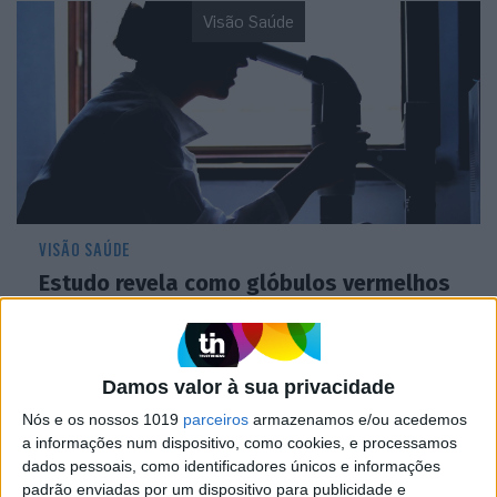
Visão Saúde
VISÃO SAÚDE
Estudo revela como glóbulos vermelhos
podem ajudar a prever risco de morte e
enfartes
Damos valor à sua privacidade
Nós e os nossos 1019
parceiros
armazenamos e/ou acedemos
VISÃO VERDE
a informações num dispositivo, como cookies, e processamos
dados pessoais, como identificadores únicos e informações
padrão enviadas por um dispositivo para publicidade e