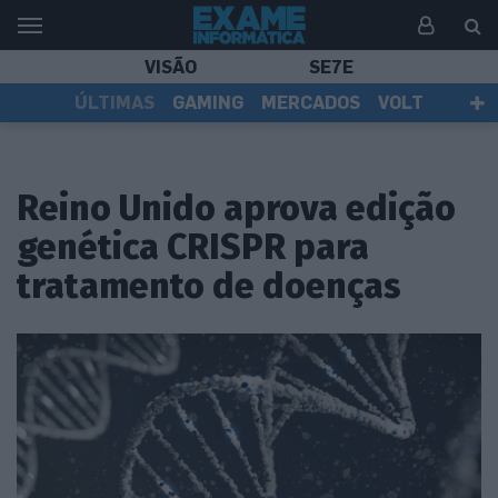
VISÃO
SE7E
ÚLTIMAS
GAMING
MERCADOS
VOLT
EI TV
TESTES
ASSINANTES
Reino Unido aprova edição
genética CRISPR para
tratamento de doenças