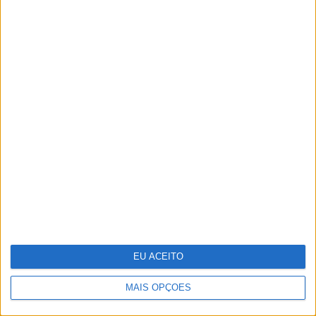
Margherita Missoni: “A moda tem de
acompanhar o ritmo das mulheres”
EU ACEITO
MAIS OPÇÕES