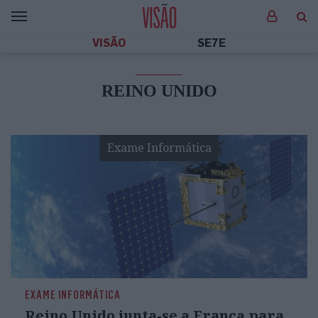
VISÃO
SE7E
REINO UNIDO
Exame Informática
EXAME INFORMÁTICA
Reino Unido junta-se a França para