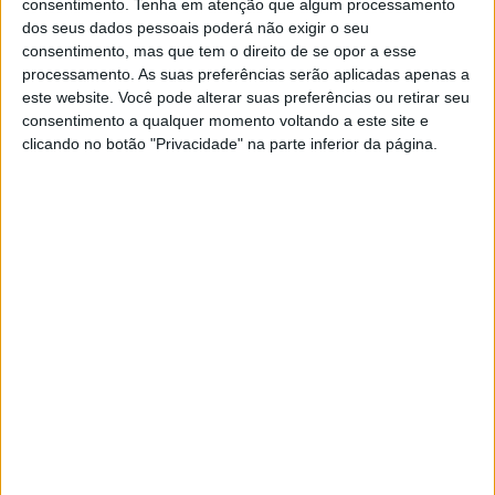
consentimento.
Tenha em atenção que algum processamento
dos seus dados pessoais poderá não exigir o seu
consentimento, mas que tem o direito de se opor a esse
processamento. As suas preferências serão aplicadas apenas a
MUNDO
este website. Você pode alterar suas preferências ou retirar seu
consentimento a qualquer momento voltando a este site e
Quem é Keir Starmer? O trabalhista
clicando no botão "Privacidade" na parte inferior da página.
tímido, que cresceu pobre e se
afastou da esquerda
Cresceu numa família com dificuldades, traiu
Corbin, fez uma campanha sem promessas muito
concretas e a tentar descolar da esquerda, mas
com juras de amor ao NHS. É o novo primeiro-
ministro britânico, com uma maioria
esmagadora.