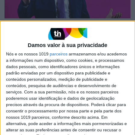
MUNDO
O que se sabe sobre os desacatos
violentos da extrema direita, no fim
Damos valor à sua privacidade
de semana, no Reino Unido
Nós e os nossos 1019
parceiros
armazenamos e/ou acedemos
Keir Starmer, primeiro-ministro britânico,
a informações num dispositivo, como cookies, e processamos
dirigiu-se esta segunda-feira ao país reforçando
dados pessoais, como identificadores únicos e informações
que a condenação "rápida" dos envolvidos nos
padrão enviadas por um dispositivo para publicidade e
confrontos é uma prioridade "absoluta"
conteúdos personalizados, medição de publicidade e
conteúdos, pesquisa de audiências e desenvolvimento de
serviços.
Com a sua permissão, nós e os nossos parceiros
poderemos usar identificação e dados de geolocalização
precisos através da procura de dispositivos. Poderá clicar para
consentir o processamento por nossa parte e pela parte dos
nossos 1019 parceiros, conforme descrito acima. Em
alternativa, pode aceder a informações mais pormenorizadas e
alterar as suas preferências antes de consentir ou recusar o