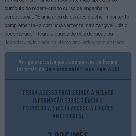
currículo do recém-criado curso de engenharia
aeroespacial. “É uma área de paixões e achei importante
complementá-la com uma vertente mais tangível”, diz o
docente que integra a equipa de coordenação da
licenciatura, iniciada no último ano letivo, com entrada
direta para o Top 10 das médias de acesso mais altas.
Artigo exclusivo para assinantes da Exame
Depois de alguns contactos internacionais, um colega da
Informática
Já é assinante?
Faça login AQUI
universidade americana de Carnegie Mellon (CMU)
apresentou-lhe um tipo de satélites educacionais
destinados a ser construídos pelos alunos. Estes
TENHA ACESSO PRIVILEGIADO À MELHOR
pequenos satélites de formato cúbico com 5 cm de lado,
INFORMAÇÃO SOBRE CIÊNCIA E
denominados PocketQube, são feitos com materiais
TECNOLOGIA (INCLUI ACESSO A EDIÇÕES
simples e barato, tornando-se numa ferramenta para
ANTERIORES)
ensino e investigação acessível.
2,90€/MÊS