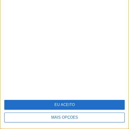
sobre os riscos emergentes
Cosentino inaugura o Cosentino City
Porto e reforça a sua presença em
Portugal
EU ACEITO
MAIS OPÇÕES