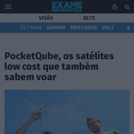
VISÃO
SE7E
ÚLTIMAS
GAMING
MERCADOS
VOLT
EI TV
TESTES
ASSINANTES
PocketQube, os satélites
low cost que também
sabem voar