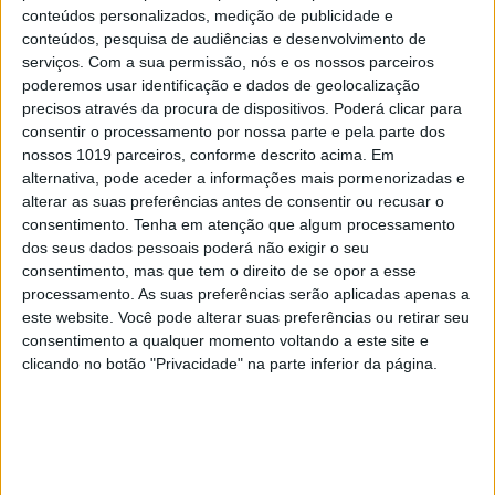
conteúdos personalizados, medição de publicidade e
OPINIÃO
conteúdos, pesquisa de audiências e desenvolvimento de
serviços.
Com a sua permissão, nós e os nossos parceiros
A fome dos deuses dos mercados
poderemos usar identificação e dados de geolocalização
engole o País
precisos através da procura de dispositivos. Poderá clicar para
consentir o processamento por nossa parte e pela parte dos
nossos 1019 parceiros, conforme descrito acima. Em
alternativa, pode aceder a informações mais pormenorizadas e
alterar as suas preferências antes de consentir ou recusar o
consentimento.
Tenha em atenção que algum processamento
dos seus dados pessoais poderá não exigir o seu
consentimento, mas que tem o direito de se opor a esse
processamento. As suas preferências serão aplicadas apenas a
este website. Você pode alterar suas preferências ou retirar seu
consentimento a qualquer momento voltando a este site e
clicando no botão "Privacidade" na parte inferior da página.
POLÍTICA
EXCLUSIVO
"Mergulho no tanque de Odemira? Se
fosse antes, sim. Agora, é melhor não