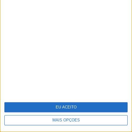
Cosentino inaugura o Cosentino City
Porto e reforça a sua presença em
Portugal
EU ACEITO
MAIS OPÇÕES