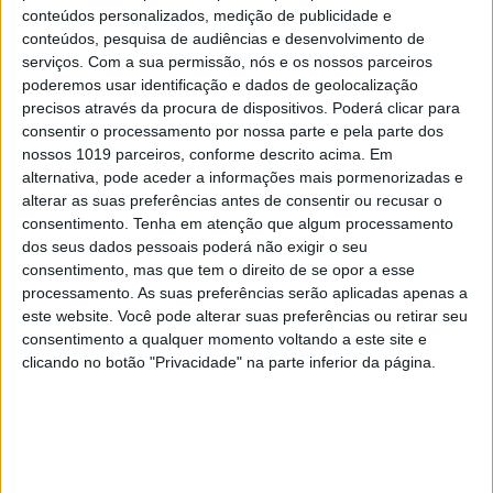
conteúdos personalizados, medição de publicidade e
conteúdos, pesquisa de audiências e desenvolvimento de
serviços.
Com a sua permissão, nós e os nossos parceiros
poderemos usar identificação e dados de geolocalização
precisos através da procura de dispositivos. Poderá clicar para
consentir o processamento por nossa parte e pela parte dos
nossos 1019 parceiros, conforme descrito acima. Em
VISÃO VERDE
alternativa, pode aceder a informações mais pormenorizadas e
alterar as suas preferências antes de consentir ou recusar o
Investigadores da Universidade Nova
consentimento.
Tenha em atenção que algum processamento
criam processo para reciclar gases com
dos seus dados pessoais poderá não exigir o seu
enorme impacto no aquecimento global
consentimento, mas que tem o direito de se opor a esse
processamento. As suas preferências serão aplicadas apenas a
este website. Você pode alterar suas preferências ou retirar seu
consentimento a qualquer momento voltando a este site e
clicando no botão "Privacidade" na parte inferior da página.
CAPA DA EDIÇÃO