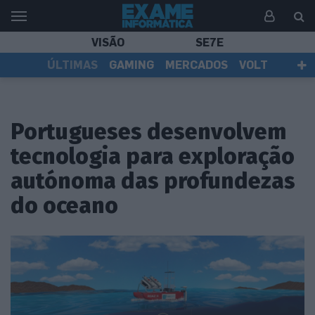
VISÃO
SE7E
ÚLTIMAS
GAMING
MERCADOS
VOLT
EI TV
TESTES
ASSINANTES
Portugueses desenvolvem
tecnologia para exploração
autónoma das profundezas
do oceano