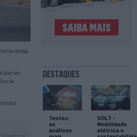
fórnia obriga
DESTAQUES
na que um
alha de
ontrolos
Testes:
VOLT -
as
Mobilidade
análises
elétrica e
Portugal e no
mais
sustentabilid