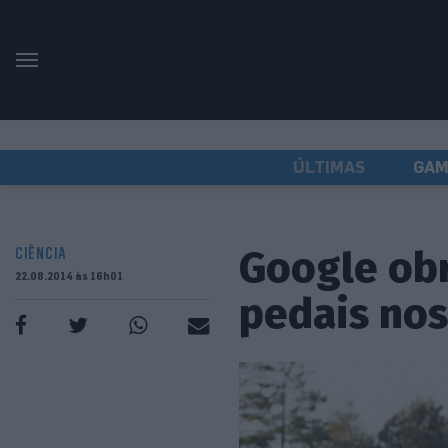
ÚLTIMAS
GAM
Google obr
CIÊNCIA
22.08.2014 às 16h01
pedais nos