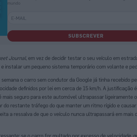
mundo
SUBSCREVER
reet Journal
, em vez de decidir testar o seu veículo em estrad
va e instalar um pequeno sistema temporário com volante e ped
 semana o carro sem condutor da Google já tinha recebido p
locidade definidos por lei em cerca de 15 km/h. A justificação 
 mais seguro para este automóvel ultrapassar ligeiramente o 
r do restante tráfego do que manter um ritmo rígido e causa
feita a ressalva de que o veículo nunca ultrapassará em mais 
ressante: se o carro for multado por excesso de velocidade, 