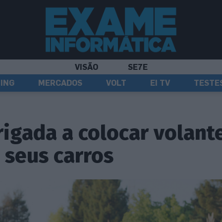
VISÃO
SE7E
ING
MERCADOS
VOLT
EI TV
TESTE
igada a colocar volant
 seus carros