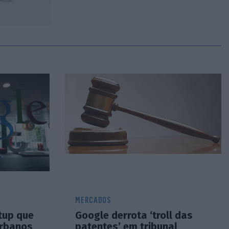
MERCADOS
tup que
Google derrota ‘troll das
urbanos
patentes’ em tribunal