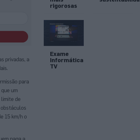
rigorosas
Exame
as privadas, a
Informática
TV
ais.
ermissão para
é que um
limite de
r obstáculos
de 15 km/h o
quem paga a