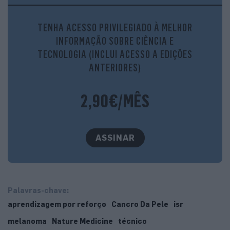
uma das avaliações das imagens de lesões da pele feitas
pelo algoritmo. Sendo que estas ponderações foram
TENHA ACESSO PRIVILEGIADO À MELHOR
determinadas por uma equipa de dermatologistas.
INFORMAÇÃO SOBRE CIÊNCIA E
TECNOLOGIA (INCLUI ACESSO A EDIÇÕES
ANTERIORES)
2,90€/MÊS
ASSINAR
Catarina Barata é investigadora do ISR, do Técnico, e é uma das
Palavras-chave:
autoras do trabalho de aperfeiçoamento do algorimo de
diagnóstico de cancro da pele
aprendizagem por reforço
Cancro Da Pele
isr
melanoma
Nature Medicine
técnico