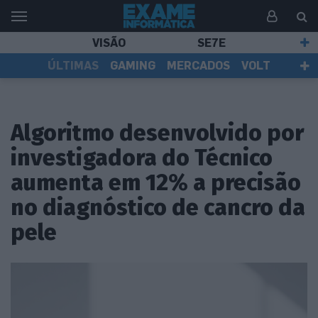
VISÃO
SE7E
ÚLTIMAS
GAMING
MERCADOS
VOLT
EI TV
TESTES
ASSINANTES
Algoritmo desenvolvido por
investigadora do Técnico
aumenta em 12% a precisão
no diagnóstico de cancro da
pele