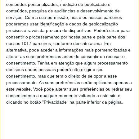
SOCIEDADE
EXCLUSIVO
conteúdos personalizados, medição de publicidade e
A resistência do País rural: Outras lutas
conteúdos, pesquisa de audiências e desenvolvimento de
em curso, além do Barrosso
serviços.
Com a sua permissão, nós e os nossos parceiros
poderemos usar identificação e dados de geolocalização
precisos através da procura de dispositivos. Poderá clicar para
consentir o processamento por nossa parte e pela parte dos
nossos 1017 parceiros, conforme descrito acima. Em
alternativa, pode aceder a informações mais pormenorizadas e
alterar as suas preferências antes de consentir ou recusar o
consentimento.
Tenha em atenção que algum processamento
dos seus dados pessoais poderá não exigir o seu
consentimento, mas que tem o direito de se opor a esse
processamento. As suas preferências serão aplicadas apenas a
este website. Você pode alterar suas preferências ou retirar seu
consentimento a qualquer momento voltando a este site e
clicando no botão "Privacidade" na parte inferior da página.
SOCIEDADE
EXCLUSIVO
Covas do Barroso: A luta por um modo
de vida