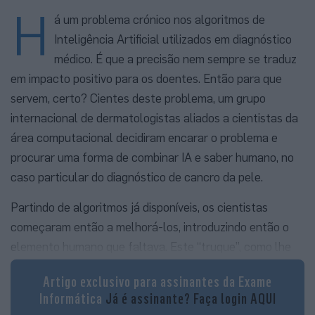
H
á um problema crónico nos algoritmos de
Inteligência Artificial utilizados em diagnóstico
médico. É que a precisão nem sempre se traduz
em impacto positivo para os doentes. Então para que
servem, certo? Cientes deste problema, um grupo
internacional de dermatologistas aliados a cientistas da
área computacional decidiram encarar o problema e
procurar uma forma de combinar IA e saber humano, no
caso particular do diagnóstico de cancro da pele.
Partindo de algoritmos já disponíveis, os cientistas
começaram então a melhorá-los, introduzindo então o
elemento humano que faltava. Este “truque”, como lhe
chama Catarina Barata, investigadora do Instituto de
Artigo exclusivo para assinantes da Exame
Sistemas e Robótica do Técnico e uma das autoras do
Informática
Já é assinante?
Faça login AQUI
trabalho, consistiu em atribuir uma ponderação a cada