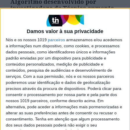
Algoritmo desenvolvido por
investigadora do Técnico aumenta
em 12% a precisão no diagnóstico de
cancro da pele
Publicado na revista Nature Medicine, trabalho
Damos valor à sua privacidade
resulta da colaboração internacional entre
dermatologistas e cientistas computacionais.
Nós e os nossos 1019
parceiros
armazenamos e/ou acedemos
Aprendizagem por reforço, com ponderação,
a informações num dispositivo, como cookies, e processamos
está na base desta nova versão
dados pessoais, como identificadores únicos e informações
padrão enviadas por um dispositivo para publicidade e
conteúdos personalizados, medição de publicidade e
conteúdos, pesquisa de audiências e desenvolvimento de
serviços.
Com a sua permissão, nós e os nossos parceiros
poderemos usar identificação e dados de geolocalização
precisos através da procura de dispositivos. Poderá clicar para
consentir o processamento por nossa parte e pela parte dos
nossos 1019 parceiros, conforme descrito acima. Em
alternativa, pode aceder a informações mais pormenorizadas e
alterar as suas preferências antes de consentir ou recusar o
consentimento.
Tenha em atenção que algum processamento
dos seus dados pessoais poderá não exigir o seu