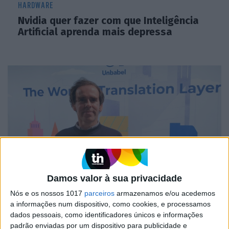
HARDWARE
Nvidia quer fazer com que Inteligência
Artificial aprenda mais depressa
Damos valor à sua privacidade
MERCADOS
Nós e os nossos 1017
parceiros
armazenamos e/ou acedemos
Consórcio português investe 100
a informações num dispositivo, como cookies, e processamos
milhões para partir a “caixa negra” da
dados pessoais, como identificadores únicos e informações
Inteligência Artificial
padrão enviadas por um dispositivo para publicidade e