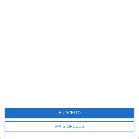
Fanny Rodrigues inaugura loja de roupa
EU ACEITO
MAIS OPÇÕES