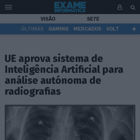
VISÃO
SE7E
ÚLTIMAS
GAMING
MERCADOS
VOLT
EI TV
TESTES
ASSINANTES
UE aprova sistema de
Inteligência Artificial para
análise autónoma de
radiografias