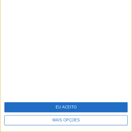
O que os cientistas descobriram ao
"ressuscitar" o vírus da gripe
espanhola
EU ACEITO
MAIS OPÇÕES