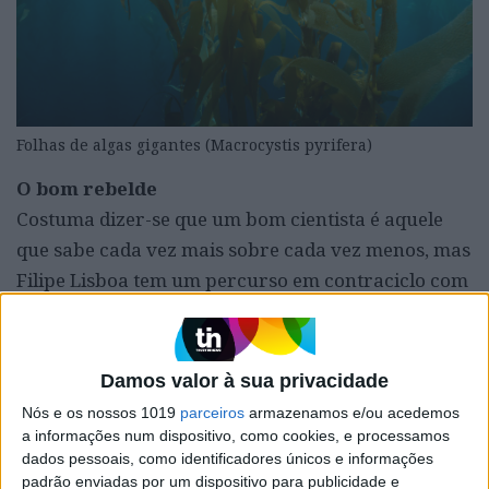
Folhas de algas gigantes (Macrocystis pyrifera)
O bom rebelde
Costuma dizer-se que um bom cientista é aquele
que sabe cada vez mais sobre cada vez menos, mas
Filipe Lisboa tem um percurso em contraciclo com
esta conceção, intitulando-se com humor de
“investigador rebelde”. A sua tese de
doutoramento está mais relacionada com a
Damos valor à sua privacidade
Biologia do que com a sua formação-base, que é a
Nós e os nossos 1019
parceiros
armazenamos e/ou acedemos
Física, Astronomia e Astrofísica, mas,
a informações num dispositivo, como cookies, e processamos
dados pessoais, como identificadores únicos e informações
curiosamente, é essa multidisciplinaridade que o
padrão enviadas por um dispositivo para publicidade e