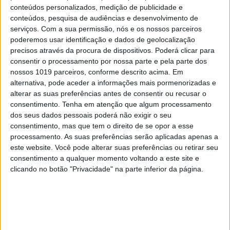
torna um candidato tão interessante para a ESA – e
conteúdos personalizados, medição de publicidade e
aquilo que o atrai também para o projeto. “Sempre
conteúdos, pesquisa de audiências e desenvolvimento de
serviços.
Com a sua permissão, nós e os nossos parceiros
tive uma paixão enorme pelo Espaço, na mesma
poderemos usar identificação e dados de geolocalização
medida que tenho pelos oceanos e é engraçado
precisos através da procura de dispositivos. Poderá clicar para
como o meu trabalho acaba por estar tão ligado a
consentir o processamento por nossa parte e pela parte dos
nossos 1019 parceiros, conforme descrito acima. Em
ambos”.
alternativa, pode aceder a informações mais pormenorizadas e
alterar as suas preferências antes de consentir ou recusar o
“A maioria dos candidatos a astronauta quer ir à
consentimento.
Tenha em atenção que algum processamento
Lua, viver no Espaço e se calhar ir até à Estação
dos seus dados pessoais poderá não exigir o seu
Espacial Internacional. Estamos a entrar numa
consentimento, mas que tem o direito de se opor a esse
processamento. As suas preferências serão aplicadas apenas a
fase da exploração muito preocupada com a forma
este website. Você pode alterar suas preferências ou retirar seu
como replicamos as condições de vida que temos
consentimento a qualquer momento voltando a este site e
na Terra” – e o fitoplâncton desempenha
clicando no botão "Privacidade" na parte inferior da página.
naturalmente um papel fundamental neste
processo. “Estamos a aprender a criar no Espaço
as mesmas condições que já existem – de forma
natural – na Terra. E, em simultâneo, aprendemos