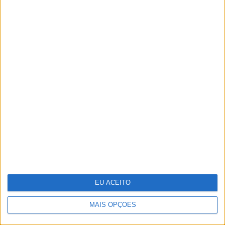
Se7e
VISÃO SETE
EXCLUSIVO
Festas, feiras e romarias de
Portugal: 15 sugestões para
celebrar a cultura popular
EU ACEITO
MAIS OPÇÕES