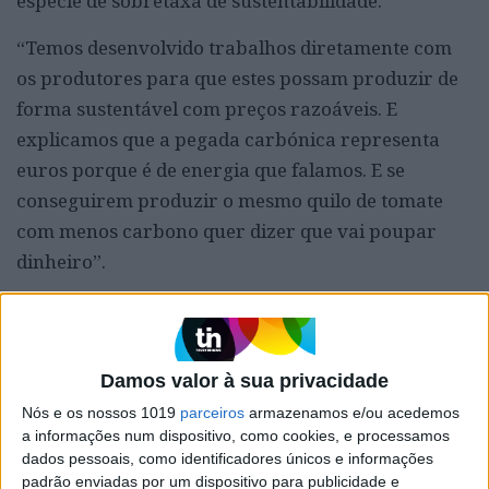
espécie de sobretaxa de sustentabilidade.
“Temos desenvolvido trabalhos diretamente com
os produtores para que estes possam produzir de
forma sustentável com preços razoáveis. E
explicamos que a pegada carbónica representa
euros porque é de energia que falamos. E se
conseguirem produzir o mesmo quilo de tomate
com menos carbono quer dizer que vai poupar
dinheiro”.
Veja o video deste painel
Damos valor à sua privacidade
Nós e os nossos 1019
parceiros
armazenamos e/ou acedemos
a informações num dispositivo, como cookies, e processamos
dados pessoais, como identificadores únicos e informações
padrão enviadas por um dispositivo para publicidade e