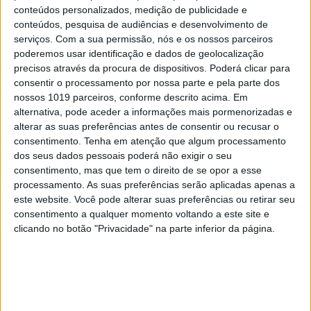
conteúdos personalizados, medição de publicidade e
conteúdos, pesquisa de audiências e desenvolvimento de
serviços.
Com a sua permissão, nós e os nossos parceiros
poderemos usar identificação e dados de geolocalização
precisos através da procura de dispositivos. Poderá clicar para
consentir o processamento por nossa parte e pela parte dos
nossos 1019 parceiros, conforme descrito acima. Em
alternativa, pode aceder a informações mais pormenorizadas e
alterar as suas preferências antes de consentir ou recusar o
consentimento.
Tenha em atenção que algum processamento
dos seus dados pessoais poderá não exigir o seu
Do fóssil para o bio
consentimento, mas que tem o direito de se opor a esse
processamento. As suas preferências serão aplicadas apenas a
Depois desta entrada mais ou menos controversa
este website. Você pode alterar suas preferências ou retirar seu
consentimento a qualquer momento voltando a este site e
com os plásticos, foi a vez de Diogo da Silveira,
clicando no botão "Privacidade" na parte inferior da página.
chairman da Floene, explicar que a ligação do
mundo da reciclagem com o da energia é “uma
relação de amor/ódio”, mas que existe neste
momento “um conjunto de oportunidades” no gás