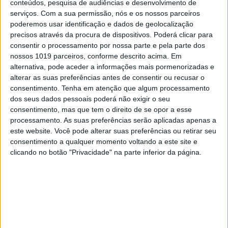
conteúdos, pesquisa de audiências e desenvolvimento de
emissões, mas dissociá-lo das
serviços.
Com a sua permissão, nós e os nossos parceiros
matérias-primas é um desafio ainda
poderemos usar identificação e dados de geolocalização
maior”
precisos através da procura de dispositivos. Poderá clicar para
consentir o processamento por nossa parte e pela parte dos
O secretário de Estado do Ambiente e Energia
nossos 1019 parceiros, conforme descrito acima. Em
esteve nas ESG Talks para falar dos desafios no
caminho para uma economia mais circular,
alternativa, pode aceder a informações mais pormenorizadas e
“essencial em qualquer processo de
alterar as suas preferências antes de consentir ou recusar o
descarbonização”, e no papel do Estado na sua
consentimento.
Tenha em atenção que algum processamento
aceleração
dos seus dados pessoais poderá não exigir o seu
consentimento, mas que tem o direito de se opor a esse
processamento. As suas preferências serão aplicadas apenas a
este website. Você pode alterar suas preferências ou retirar seu
consentimento a qualquer momento voltando a este site e
clicando no botão "Privacidade" na parte inferior da página.