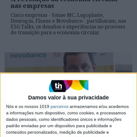
nas empresas
Cinco empresas - Sonae MC, Logoplaste,
Dourogás, Floene e Novobanco - partilharam, nas
ESG Talks, os desafios e experiências no processo
de transição para a economia circular
Damos valor à sua privacidade
Nós e os nossos 1019
parceiros
armazenamos e/ou acedemos
a informações num dispositivo, como cookies, e processamos
dados pessoais, como identificadores únicos e informações
ESG TALKS
padrão enviadas por um dispositivo para publicidade e
João Galamba: “Temos de dissociar o
conteúdos personalizados, medição de publicidade e
crescimento económico das