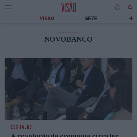
VISÃO
SE7E
NOVOBANCO
ESG TALKS
A revolução da economia circular