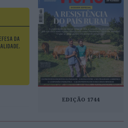
emamente
 atenção.
EFESA DA
as sim o
UALIDADE.
da” para
EDIÇÃO 1744