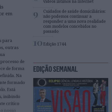
vídeos íntimos na Internet
is
9
Cuidados de saúde domiciliários:
dor em
não podemos continuar a
responder a uma nova realidade
com modelos concebidos no
passado
10
s para
Edição 1744
s, outras
sua
 processo de
EDIÇÃO SEMANAL
ece de forma
efinida. Na
mente formado
lo. Está
, inibindo
te crítico
 o nosso