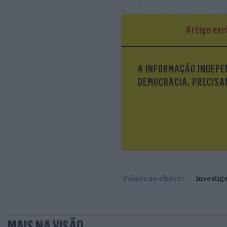
cérebro tem de estar “ini
Artigo exc
A atenção está, de fact
A atenção não é um proc
complexos, cada vez mais
A INFORMAÇÃO INDEPEN
Não é que os seres human
DEMOCRACIA. PRECISAM
ambiente ao qual estamos
múltiplos sítios.
Palavras-chave:
Investig
MAIS NA VISÃO