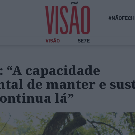
#NÃOFECH
VISÃO
SE7E
: “A capacidade
tal de manter e sust
ontinua lá”