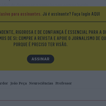
bido” de dispersar a atenção por outros locais.
lusivo para assinantes.
Já é assinante?
Faça login AQUI
o, a diminuir?
esso unitário, nós estamos expostos a ambientes extr
. E é isso que pode levar a uma aparente diminuição da
DENTE, RIGOROSA E DE CONFIANÇA É ESSENCIAL PARA A D
os estejam a alterar-se na componente mecanística, m
OS DE SI: COMPRE A REVISTA E APOIE O JORNALISMO DE Q
 expostos é que leva a que a nossa atenção seja “puxa
PORQUE É PRECISO TER VISÃO.
ASSINAR
ardor
João Peça
Neurociências
Professor