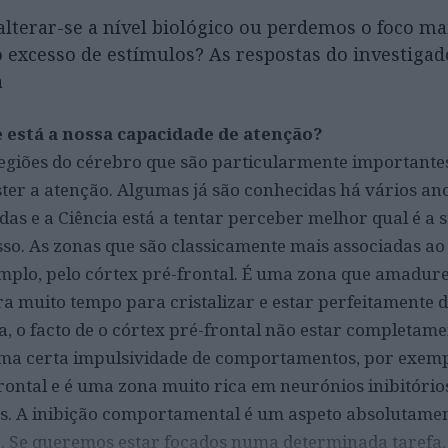
alterar-se a nível biológico ou perdemos o foco ma
o excesso de estímulos? As respostas do investiga
a
 está a nossa capacidade de atenção?
regiões do cérebro que são particularmente importante
er a atenção. Algumas já são conhecidas há vários ano
das e a Ciência está a tentar perceber melhor qual é a 
so. As zonas que são classicamente mais associadas ao
mplo, pelo córtex pré-frontal. É uma zona que amadur
 muito tempo para cristalizar e estar perfeitamente d
ia, o facto de o córtex pré-frontal não estar completa
uma certa impulsividade de comportamentos, por exemp
rontal e é uma zona muito rica em neurónios inibitórios
s. A inibição comportamental é um aspeto absolutamen
. Se queremos estar focados numa determinada tarefa,