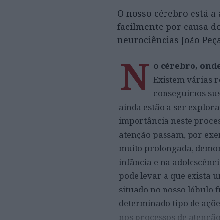
O nosso cérebro está a 
facilmente por causa d
neurociências João Peç
N
o cérebro, onde
Existem várias 
conseguimos sust
ainda estão a ser explora
importância neste proces
atenção passam, por exe
muito prolongada, demora
infância e na adolescênc
pode levar a que exista 
situado no nosso lóbulo f
determinado tipo de açõe
nos processos de atenção