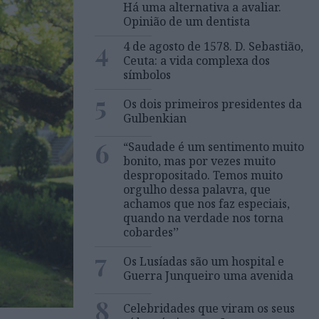
Há uma alternativa a avaliar.
Opinião de um dentista
4
4 de agosto de 1578. D. Sebastião,
Ceuta: a vida complexa dos
símbolos
5
Os dois primeiros presidentes da
Gulbenkian
6
“Saudade é um sentimento muito
bonito, mas por vezes muito
despropositado. Temos muito
orgulho dessa palavra, que
achamos que nos faz especiais,
quando na verdade nos torna
cobardes’’
7
Os Lusíadas são um hospital e
Guerra Junqueiro uma avenida
8
Celebridades que viram os seus