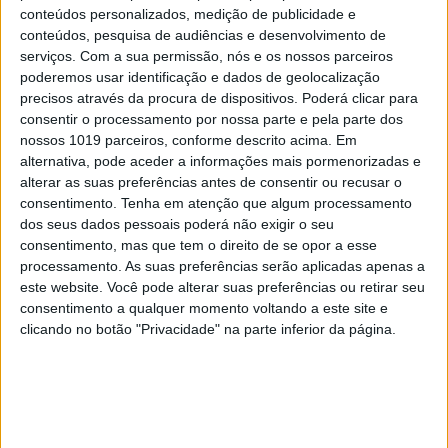
Spoofing: Quando o número do banco
conteúdos personalizados, medição de publicidade e
mente
conteúdos, pesquisa de audiências e desenvolvimento de
serviços.
Com a sua permissão, nós e os nossos parceiros
poderemos usar identificação e dados de geolocalização
precisos através da procura de dispositivos. Poderá clicar para
consentir o processamento por nossa parte e pela parte dos
nossos 1019 parceiros, conforme descrito acima. Em
alternativa, pode aceder a informações mais pormenorizadas e
alterar as suas preferências antes de consentir ou recusar o
consentimento.
Tenha em atenção que algum processamento
dos seus dados pessoais poderá não exigir o seu
consentimento, mas que tem o direito de se opor a esse
processamento. As suas preferências serão aplicadas apenas a
este website. Você pode alterar suas preferências ou retirar seu
consentimento a qualquer momento voltando a este site e
OPINIÃO
clicando no botão "Privacidade" na parte inferior da página.
Abdominais "tradicionais" ou
prancha? A explicação de um
professor de Educação Física