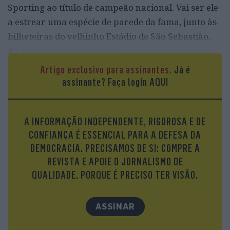
Sporting ao título de campeão nacional. Vai ser ele
a estrear uma espécie de parede da fama, junto às
bilheteiras do velhinho Estádio de São Sebastião,
ali a 100 metros de sua casa.
Artigo exclusivo para assinantes.
Já é
“Vamos oferecer uma camisola do clube ao nosso
assinante?
Faça login AQUI
capitão e homenageá-lo com uma placa numa das
paredes do estádio”, adianta Carlos Correia,
presidente do Sport Clube de Mirandela, sobre
A INFORMAÇÃO INDEPENDENTE, RIGOROSA E DE
uma data que deixará o clube à beira do
CONFIANÇA É ESSENCIAL PARA A DEFESA DA
centenário e contará, já é certo, com um convidado
DEMOCRACIA. PRECISAMOS DE SI: COMPRE A
muito especial. “Vai trazer aqui muita gente das
REVISTA E APOIE O JORNALISMO DE
redondezas para estar com ele, tirar fotos, pedir
QUALIDADE. PORQUE É PRECISO TER VISÃO.
autógrafos, eu sei que vai.”
ASSINAR