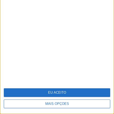
Parque Marinho Luiz Saldanha: Um
mar abençoado, nas palavras e
imagens do multipremiado
fotógrafo Luís Quinta
EU ACEITO
MAIS OPÇÕES