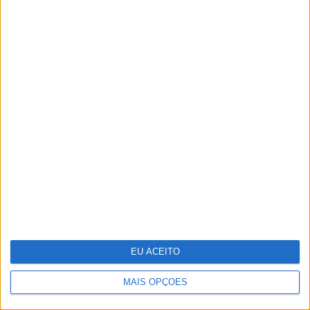
Moda: "Look" festivaleiro
EU ACEITO
MAIS OPÇÕES