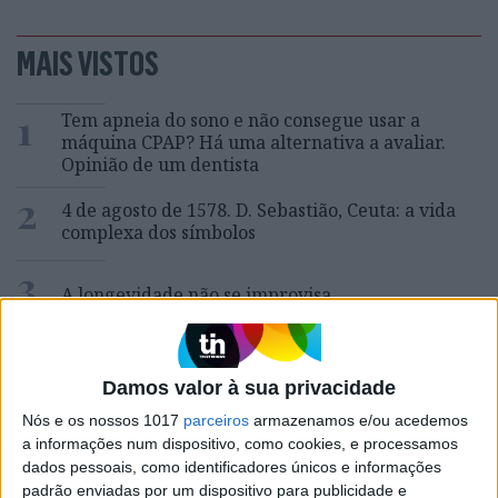
MAIS VISTOS
1
Tem apneia do sono e não consegue usar a
máquina CPAP? Há uma alternativa a avaliar.
Opinião de um dentista
2
4 de agosto de 1578. D. Sebastião, Ceuta: a vida
complexa dos símbolos
3
A longevidade não se improvisa
4
“Saudade é um sentimento muito bonito, mas por
vezes muito despropositado. Temos muito
Damos valor à sua privacidade
orgulho dessa palavra, que achamos que nos faz
especiais, quando na verdade nos torna
Nós e os nossos 1017
parceiros
armazenamos e/ou acedemos
cobardes’’
a informações num dispositivo, como cookies, e processamos
dados pessoais, como identificadores únicos e informações
5
padrão enviadas por um dispositivo para publicidade e
Os dois primeiros presidentes da Gulbenkian