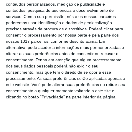
conteúdos personalizados, medição de publicidade e
conteúdos, pesquisa de audiências e desenvolvimento de
6
Cuidados de saúde domiciliários: não podemos
serviços.
Com a sua permissão, nós e os nossos parceiros
continuar a responder a uma nova realidade com
poderemos usar identificação e dados de geolocalização
modelos concebidos no passado
precisos através da procura de dispositivos. Poderá clicar para
7
consentir o processamento por nossa parte e pela parte dos
Os Lusíadas são um hospital e Guerra Junqueiro
nossos 1017 parceiros, conforme descrito acima. Em
uma avenida
alternativa, pode aceder a informações mais pormenorizadas e
8
alterar as suas preferências antes de consentir ou recusar o
Goodbye, Nick Cave
consentimento.
Tenha em atenção que algum processamento
dos seus dados pessoais poderá não exigir o seu
consentimento, mas que tem o direito de se opor a esse
9
processamento. As suas preferências serão aplicadas apenas a
Os novos capitães da areia
este website. Você pode alterar suas preferências ou retirar seu
consentimento a qualquer momento voltando a este site e
10
Wangiri: a fraude que começa mesmo antes de
clicando no botão "Privacidade" na parte inferior da página.
atender uma chamada de um número
desconhecido
MAIS NA VISÃO