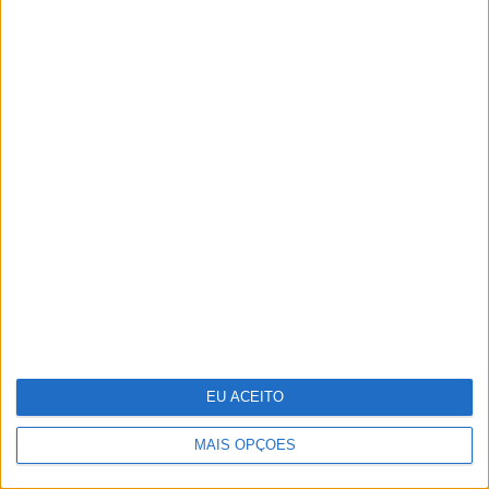
O futuro começou esta noite. Como
foi preparado o 25 de Abril
EU ACEITO
MAIS OPÇÕES