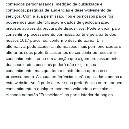
Opinião de um dentista
conteúdos personalizados, medição de publicidade e
conteúdos, pesquisa de audiências e desenvolvimento de
2
4 de agosto de 1578. D. Sebastião, Ceuta: a vida
serviços.
Com a sua permissão, nós e os nossos parceiros
complexa dos símbolos
poderemos usar identificação e dados de geolocalização
precisos através da procura de dispositivos. Poderá clicar para
3
consentir o processamento por nossa parte e pela parte dos
A longevidade não se improvisa
nossos 1017 parceiros, conforme descrito acima. Em
alternativa, pode aceder a informações mais pormenorizadas e
4
“Saudade é um sentimento muito bonito, mas por
alterar as suas preferências antes de consentir ou recusar o
vezes muito despropositado. Temos muito
consentimento.
Tenha em atenção que algum processamento
orgulho dessa palavra, que achamos que nos faz
dos seus dados pessoais poderá não exigir o seu
especiais, quando na verdade nos torna
consentimento, mas que tem o direito de se opor a esse
cobardes’’
processamento. As suas preferências serão aplicadas apenas a
este website. Você pode alterar suas preferências ou retirar seu
5
consentimento a qualquer momento voltando a este site e
Os dois primeiros presidentes da Gulbenkian
clicando no botão "Privacidade" na parte inferior da página.
6
Cuidados de saúde domiciliários: não podemos
continuar a responder a uma nova realidade com
modelos concebidos no passado
7
Os Lusíadas são um hospital e Guerra Junqueiro