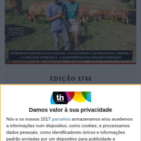
EDIÇÃO 1744
Damos valor à sua privacidade
MAIS VISTOS
Nós e os nossos 1017
parceiros
armazenamos e/ou acedemos
a informações num dispositivo, como cookies, e processamos
1
Tem apneia do sono e não consegue usar a
dados pessoais, como identificadores únicos e informações
máquina CPAP? Há uma alternativa a avaliar.
padrão enviadas por um dispositivo para publicidade e