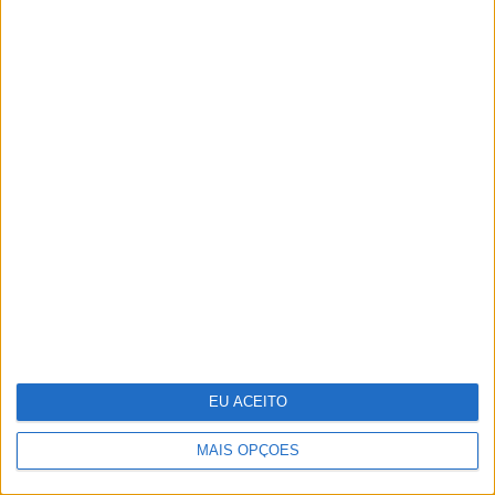
Ducla Soares
Um viva aos curiosos! David
Fonseca na capa da PRIMA
EU ACEITO
MAIS OPÇÕES