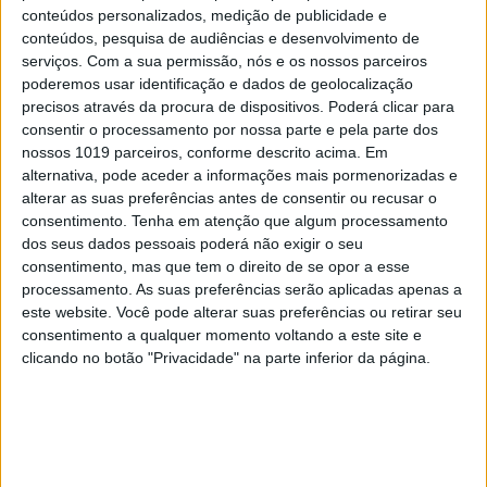
conteúdos personalizados, medição de publicidade e
conteúdos, pesquisa de audiências e desenvolvimento de
serviços.
Com a sua permissão, nós e os nossos parceiros
poderemos usar identificação e dados de geolocalização
precisos através da procura de dispositivos. Poderá clicar para
consentir o processamento por nossa parte e pela parte dos
nossos 1019 parceiros, conforme descrito acima. Em
alternativa, pode aceder a informações mais pormenorizadas e
alterar as suas preferências antes de consentir ou recusar o
POLÍTICA
EXCLUSIVO
consentimento.
Tenha em atenção que algum processamento
"Mergulho no tanque de Odemira?
dos seus dados pessoais poderá não exigir o seu
Se fosse antes, sim. Agora, é melhor
consentimento, mas que tem o direito de se opor a esse
não mergulhar em estruturas
processamento. As suas preferências serão aplicadas apenas a
ilegais..." José Luís Carneiro em
este website. Você pode alterar suas preferências ou retirar seu
entrevista
consentimento a qualquer momento voltando a este site e
clicando no botão "Privacidade" na parte inferior da página.