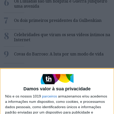
6
Os Lusíadas são um hospital e Guerra Junqueiro
uma avenida
7
Os dois primeiros presidentes da Gulbenkian
8
Celebridades que viram os seus vídeos íntimos na
Internet
9
Covas do Barroso: A luta por um modo de vida
10
Edição 1744
Damos valor à sua privacidade
MAIS NA VISÃO
Nós e os nossos 1019
parceiros
armazenamos e/ou acedemos
a informações num dispositivo, como cookies, e processamos
dados pessoais, como identificadores únicos e informações
padrão enviadas por um dispositivo para publicidade e