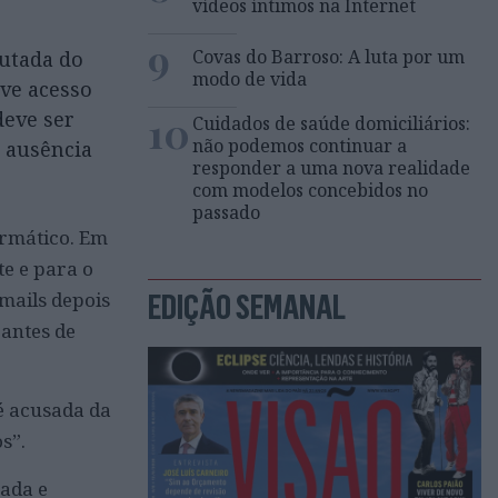
vídeos íntimos na Internet
9
Covas do Barroso: A luta por um
putada do
modo de vida
ve acesso
deve ser
10
Cuidados de saúde domiciliários:
não podemos continuar a
a ausência
responder a uma nova realidade
com modelos concebidos no
passado
ormático. Em
te e para o
mails depois
EDIÇÃO SEMANAL
 antes de
é acusada da
s”.
rada e