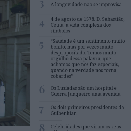
3
A longevidade não se improvisa
4
4 de agosto de 1578. D. Sebastião,
Ceuta: a vida complexa dos
símbolos
5
“Saudade é um sentimento muito
bonito, mas por vezes muito
despropositado. Temos muito
orgulho dessa palavra, que
achamos que nos faz especiais,
quando na verdade nos torna
cobardes’’
6
Os Lusíadas são um hospital e
Guerra Junqueiro uma avenida
7
Os dois primeiros presidentes da
Gulbenkian
8
Celebridades que viram os seus