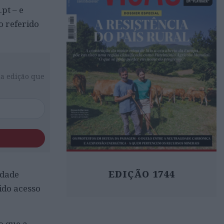
pt – e
 referido
da edição que
EDIÇÃO 1744
idade
ido acesso
o que a