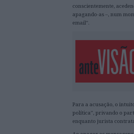
conscientemente, aceden
apagando-as –, num mome
email”.
Para a acusação, o intuit
política”, privando o par
enquanto jurista contrat
Ao apagar as mensagens, 