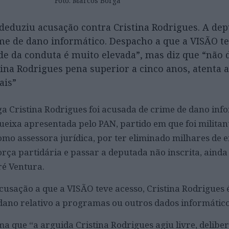
Foto: Marcos Borga
 deduziu acusação contra Cristina Rodrigues. A de
me de dano informático. Despacho a que a VISÃO te
ude da conduta é muito elevada”, mas diz que “não 
tina Rodrigues pena superior a cinco anos, atenta 
ais”
a Cristina Rodrigues foi acusada de crime de dano inf
eixa apresentada pelo PAN, partido em que foi militan
mo assessora jurídica, por ter eliminado milhares de e
orça partidária e passar a deputada não inscrita, ainda
ré Ventura.
usação a que a VISÃO teve acesso, Cristina Rodrigues 
dano relativo a programas ou outros dados informático
ma que “a arguida Cristina Rodrigues agiu livre, delibe