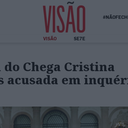
#NÃOFECH
VISÃO
SE7E
 do Chega Cristina
s acusada em inquér