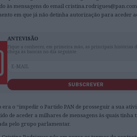
do às mensagens do email cristina.rodrigues@pan.com.
nto em que já não detinha autorização para aceder ao
ANTEVISÃO
Fique a conhecer, em primeira mão, as principais histórias 
chega às bancas no dia seguinte
SUBSCREVER
o era o “impedir o Partido PAN de prosseguir a sua ativ
tido de aceder a milhares de mensagens às quais tinha t
ada pelo grupo parlamentar.
Cristina Rodrigues pôs em causa os termos do contrat