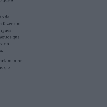
ão da
ta fazer um
rigues
mentos que
rar a
o.
parlamentar.
os, o