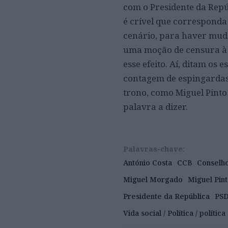
com o Presidente da Repú
é crível que corresponda
cenário, para haver muda
uma moção de censura à 
esse efeito. Aí, ditam os
contagem de espingardas 
trono, como Miguel Pint
palavra a dizer.
Palavras-chave:
António Costa
CCB
Conselho
Miguel Morgado
Miguel Pin
Presidente da República
PS
Vida social / Política / política