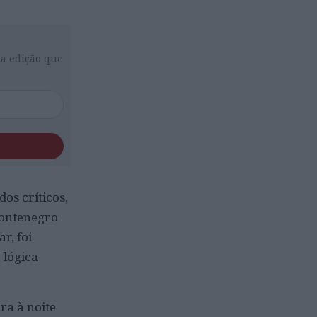
da edição que
os críticos,
 Montenegro
r, foi
 lógica
ira à noite