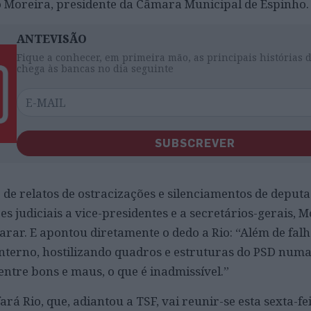
o Moreira, presidente da Câmara Municipal de Espinho.
ANTEVISÃO
Fique a conhecer, em primeira mão, as principais histórias 
chega às bancas no dia seguinte
SUBSCREVER
de relatos de ostracizações e silenciamentos de deputad
ões judiciais a vice-presidentes e a secretários-gerais,
rar. E apontou diretamente o dedo a Rio: “Além de falha
interno, hostilizando quadros e estruturas do PSD numa
entre bons e maus, o que é inadmissível.”
rá Rio, que, adiantou a TSF, vai reunir-se esta sexta-fe