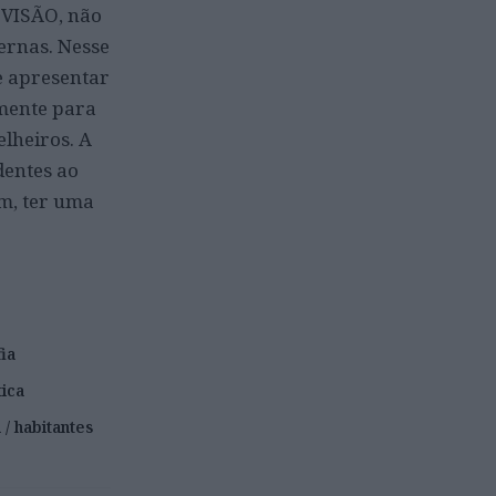
 VISÃO, não
ernas. Nesse
e apresentar
mente para
elheiros. A
dentes ao
m, ter uma
ia
tica
a / habitantes