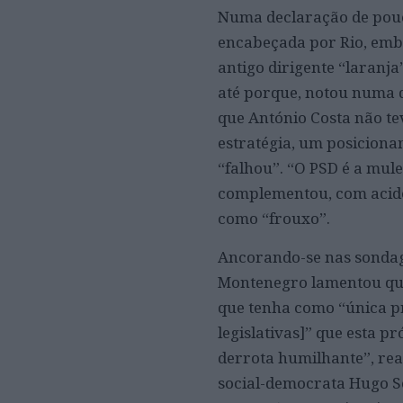
Numa declaração de pouc
encabeçada por Rio, emb
antigo dirigente “laranja
até porque, notou numa 
que António Costa não te
estratégia, um posiciona
“falhou”. “O PSD é a mulet
complementou, com acidez
como “frouxo”.
Ancorando-se nas sondage
Montenegro lamentou que 
que tenha como “única pr
legislativas]” que esta pr
derrota humilhante”, re
social-democrata Hugo So