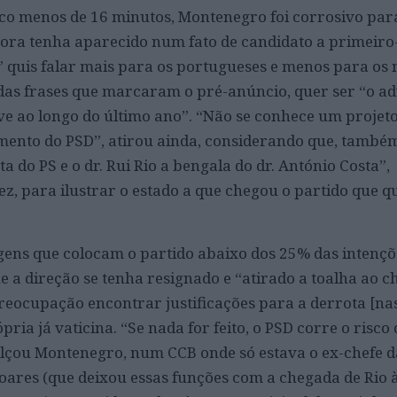
o menos de 16 minutos, Montenegro foi corrosivo para
ora tenha aparecido num fato de candidato a primeiro-
” quis falar mais para os portugueses e menos para os m
das frases que marcaram o pré-anúncio, quer ser “o a
ve ao longo do último ano”. “Não se conhece um projet
mento do PSD”, atirou ainda, considerando que, também 
a do PS e o dr. Rui Rio a bengala do dr. António Costa”,
, para ilustrar o estado a que chegou o partido que qu
ns que colocam o partido abaixo dos 25% das intençõe
a direção se tenha resignado e “atirado a toalha ao chã
eocupação encontrar justificações para a derrota [na
ópria já vaticina. “Se nada for feito, o PSD corre o risco
alçou Montenegro, num CCB onde só estava o ex-chefe 
ares (que deixou essas funções com a chegada de Rio 