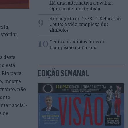
Há uma alternativa a avaliar.
Opinião de um dentista
9
4 de agosto de 1578. D. Sebastião,
Ceuta: a vida complexa dos
está
símbolos
stória",
10
Ceuta e os idiotas úteis do
trumpismo na Europa
s desta
ro está
EDIÇÃO SEMANAL
i Rio para
o, mostre
fronto, não
ronto
entar social-
e de