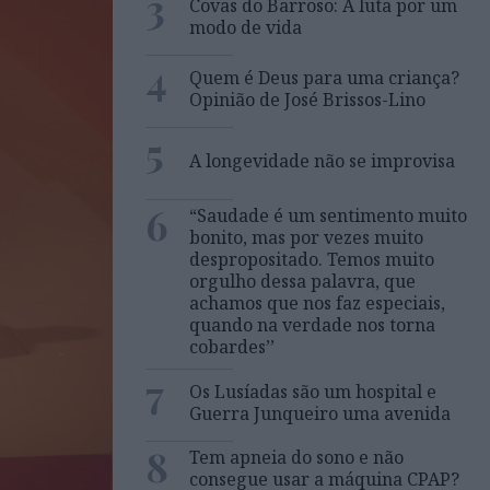
3
Covas do Barroso: A luta por um
modo de vida
4
Quem é Deus para uma criança?
Opinião de José Brissos-Lino
5
A longevidade não se improvisa
6
“Saudade é um sentimento muito
bonito, mas por vezes muito
despropositado. Temos muito
orgulho dessa palavra, que
achamos que nos faz especiais,
quando na verdade nos torna
cobardes’’
7
Os Lusíadas são um hospital e
Guerra Junqueiro uma avenida
8
Tem apneia do sono e não
consegue usar a máquina CPAP?