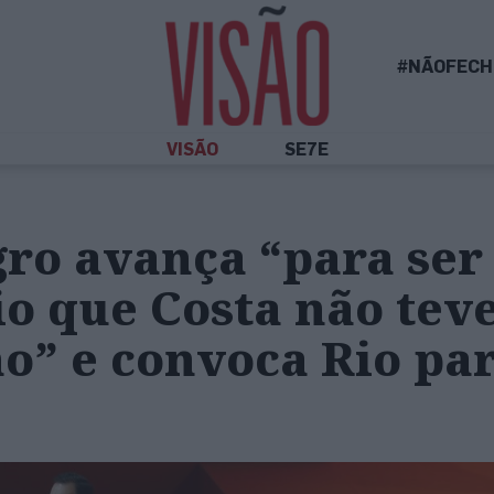
#NÃOFECH
VISÃO
SE7E
ro avança “para ser
o que Costa não tev
o” e convoca Rio par