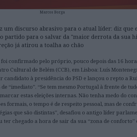
Marcos Borga
z um discurso abrasivo para o atual líder: diz que 
o partido para o salvar da "maior derrota da sua hi
reção já atirou a toalha ao chão
 foi confirmado pelo próprio, pouco depois das 16 hora
ntro Cultural de Belém (CCB), em Lisboa: Luís Monteneg
r candidato à presidência do PSD e lançou o repto a Ru
s de “imediato”. “Se tem mesmo Portugal à frente de tud
marcar estas eleições internas. Não tenha medo do con
ões formais, o tempo é de respeito pessoal, mas de conf
égias que são distintas”, desafiou o antigo líder parlam
 ter chegado a hora de sair da sua “zona de conforto” 