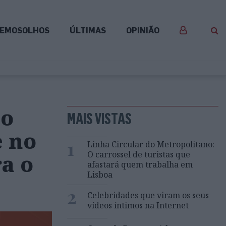
EMOSOLHOS
ÚLTIMAS
OPINIÃO
 o
MAIS VISTAS
e no
1
Linha Circular do Metropolitano:
O carrossel de turistas que
a o
afastará quem trabalha em
Lisboa
2
Celebridades que viram os seus
vídeos íntimos na Internet