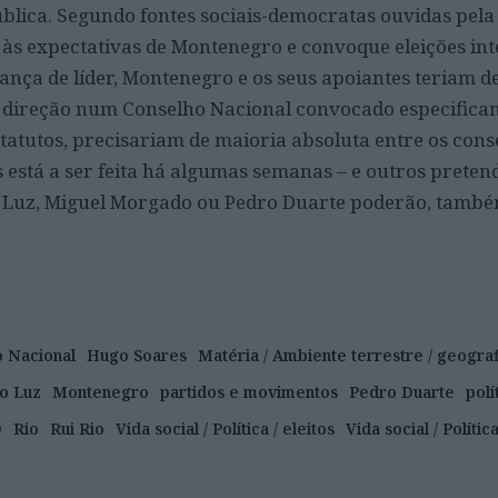
blica. Segundo fontes sociais-democratas ouvidas pela
 às expectativas de Montenegro e convoque eleições int
nça de líder, Montenegro e os seus apoiantes teriam d
direção num Conselho Nacional convocado especifica
 estatutos, precisariam de maioria absoluta entre os cons
está a ser feita há algumas semanas – e outros preten
o Luz, Miguel Morgado ou Pedro Duarte poderão, també
 Nacional
Hugo Soares
Matéria / Ambiente terrestre / geograf
to Luz
Montenegro
partidos e movimentos
Pedro Duarte
polí
D
Rio
Rui Rio
Vida social / Política / eleitos
Vida social / Polític