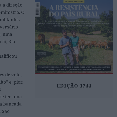
 a direção
ministro. O
ilitantes,
dversário
o, uma
aí, Rio
alificou
s de voto,
o” e, pior,
EDIÇÃO 1744
s
 de ter uma
da bancada
à São