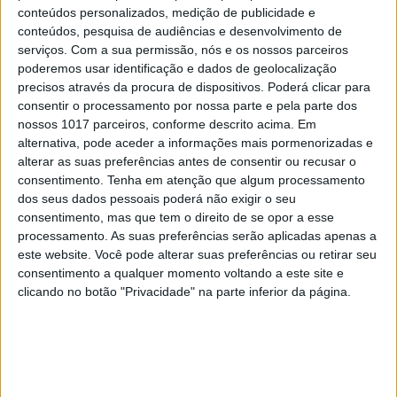
conteúdos personalizados, medição de publicidade e
POLÍTICA
conteúdos, pesquisa de audiências e desenvolvimento de
Donativos para Pedrógão Grande:
serviços.
Com a sua permissão, nós e os nossos parceiros
500 mil euros desviados para obras
poderemos usar identificação e dados de geolocalização
que não eram urgentes
precisos através da procura de dispositivos. Poderá clicar para
consentir o processamento por nossa parte e pela parte dos
nossos 1017 parceiros, conforme descrito acima. Em
alternativa, pode aceder a informações mais pormenorizadas e
alterar as suas preferências antes de consentir ou recusar o
consentimento.
Tenha em atenção que algum processamento
dos seus dados pessoais poderá não exigir o seu
consentimento, mas que tem o direito de se opor a esse
processamento. As suas preferências serão aplicadas apenas a
este website. Você pode alterar suas preferências ou retirar seu
consentimento a qualquer momento voltando a este site e
clicando no botão "Privacidade" na parte inferior da página.
POLÍTICA
As casas da revolta em Pedrógão
Grande 1: O truque da alteração das