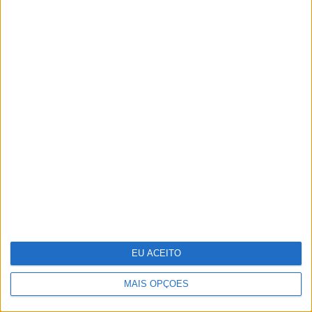
OPINIÃO
Tem apneia do sono e não consegue
usar a máquina CPAP? Há uma
alternativa a avaliar. Opinião de um
dentista
MAIS ARTIGOS
EU ACEITO
MAIS OPÇÕES