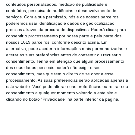
conteúdos personalizados, medição de publicidade e
MAIS NA VISÃO
conteúdos, pesquisa de audiências e desenvolvimento de
serviços.
Com a sua permissão, nós e os nossos parceiros
poderemos usar identificação e dados de geolocalização
precisos através da procura de dispositivos. Poderá clicar para
consentir o processamento por nossa parte e pela parte dos
nossos 1019 parceiros, conforme descrito acima. Em
alternativa, pode aceder a informações mais pormenorizadas e
alterar as suas preferências antes de consentir ou recusar o
consentimento.
Tenha em atenção que algum processamento
dos seus dados pessoais poderá não exigir o seu
consentimento, mas que tem o direito de se opor a esse
processamento. As suas preferências serão aplicadas apenas a
ENTREVISTA SEM AGENDA
este website. Você pode alterar suas preferências ou retirar seu
consentimento a qualquer momento voltando a este site e
"Creio que, daqui a 30 anos, os
clicando no botão "Privacidade" na parte inferior da página.
robots vão operar sozinhos"