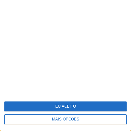
Samsung vai lançar smartphone
dobrável tríptico até final do ano
EU ACEITO
MAIS OPÇÕES
Reportagem na selva mágica da