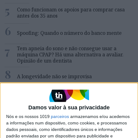
5
Como funcionam os apoios para comprar casa
antes dos 35 anos
6
Spoofing: Quando o número do banco mente
7
Tem apneia do sono e não consegue usar a
máquina CPAP? Há uma alternativa a avaliar.
Opinião de um dentista
8
A longevidade não se improvisa
9
Abdominais “tradicionais” ou prancha? A
explicação de um professor de Educação Física
Damos valor à sua privacidade
10
4 de agosto de 1578. D. Sebastião, Ceuta: a vida
Nós e os nossos 1019
parceiros
armazenamos e/ou acedemos
complexa dos símbolos
a informações num dispositivo, como cookies, e processamos
dados pessoais, como identificadores únicos e informações
padrão enviadas por um dispositivo para publicidade e