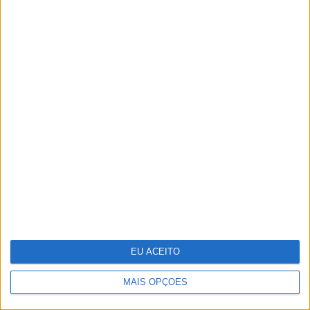
SIMBALINOS À SEXTA
Cartoon: Um Simbalino à Sexta, por
José António Fundo
EU ACEITO
MAIS OPÇÕES
OPINIÃO