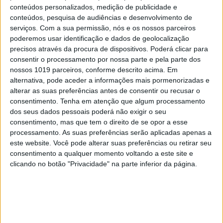
entidade gestora da mesma. E como tal, acredita o
conteúdos personalizados, medição de publicidade e
conteúdos, pesquisa de audiências e desenvolvimento de
Ministério Público, Santos Silva representaria
serviços.
Com a sua permissão, nós e os nossos parceiros
também aqui os interesses de José Sócrates pois
poderemos usar identificação e dados de geolocalização
nunca terá feito qualquer pagamento para
precisos através da procura de dispositivos. Poderá clicar para
consentir o processamento por nossa parte e pela parte dos
adquirir a sociedade. Além disso, os montantes
nossos 1019 parceiros, conforme descrito acima. Em
recebidos de Joaquim Barroca terão sido
alternativa, pode aceder a informações mais pormenorizadas e
integrados no acerto de fundos acumulados na
alterar as suas preferências antes de consentir ou recusar o
consentimento.
Tenha em atenção que algum processamento
Suíça.
dos seus dados pessoais poderá não exigir o seu
consentimento, mas que tem o direito de se opor a esse
Como já ninguém pagava as comissões pela
processamento. As suas preferências serão aplicadas apenas a
manutenção da offshore, para não perder os
este website. Você pode alterar suas preferências ou retirar seu
activos o Ministério Público decidiu arrestar. Em
consentimento a qualquer momento voltando a este site e
clicando no botão "Privacidade" na parte inferior da página.
causa, dizem, estará um valor comercial entre os
700 mil euros e 1 milhão de euros.
Será o ex-primeiro-ministro José Sócrates o
verdadeiro beneficiário da offshore que tem a