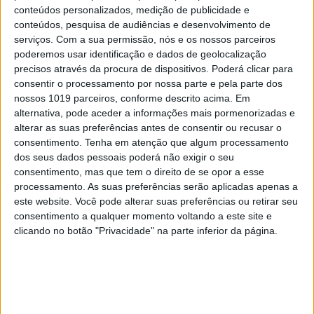
derrubar o seu Governo
conteúdos personalizados, medição de publicidade e
conteúdos, pesquisa de audiências e desenvolvimento de
serviços.
Com a sua permissão, nós e os nossos parceiros
poderemos usar identificação e dados de geolocalização
precisos através da procura de dispositivos. Poderá clicar para
consentir o processamento por nossa parte e pela parte dos
nossos 1019 parceiros, conforme descrito acima. Em
alternativa, pode aceder a informações mais pormenorizadas e
alterar as suas preferências antes de consentir ou recusar o
consentimento.
Tenha em atenção que algum processamento
dos seus dados pessoais poderá não exigir o seu
consentimento, mas que tem o direito de se opor a esse
processamento. As suas preferências serão aplicadas apenas a
este website. Você pode alterar suas preferências ou retirar seu
POLÍTICA
consentimento a qualquer momento voltando a este site e
O interrogatório de Bataglia: “Em
clicando no botão "Privacidade" na parte inferior da página.
2008 ninguém imaginava que o Dr.
Ricardo Salgado ia matar alguém”