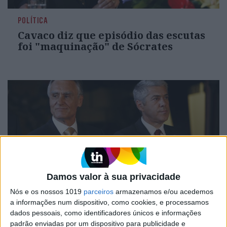
POLÍTICA
Cavaco diz que episódio das escutas
foi "maquinação" de Sócrates
Damos valor à sua privacidade
Nós e os nossos 1019
parceiros
armazenamos e/ou acedemos
POLÍTICA
a informações num dispositivo, como cookies, e processamos
Sócrates acusa Cavaco de "conjura
dados pessoais, como identificadores únicos e informações
baseada numa história falsa" para
padrão enviadas por um dispositivo para publicidade e