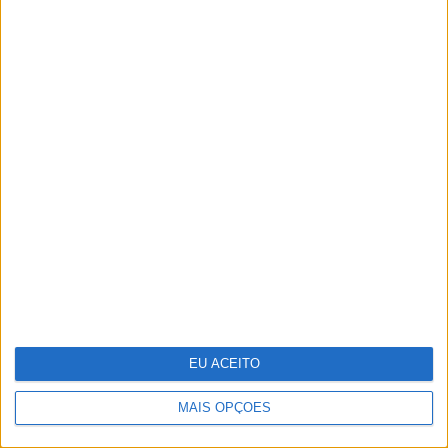
25 peças para receber a primavera
em casa
EU ACEITO
MAIS OPÇÕES