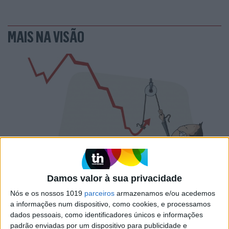
MAIS NA VISÃO
PENSAR
Damos valor à sua privacidade
A Deloitte e a implosão do
Ministério da Educação
Nós e os nossos 1019
parceiros
armazenamos e/ou acedemos
a informações num dispositivo, como cookies, e processamos
dados pessoais, como identificadores únicos e informações
padrão enviadas por um dispositivo para publicidade e