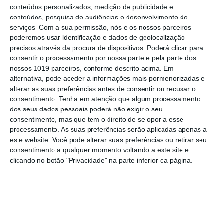
INVENTÁRIO DO ECLIPSE
conteúdos personalizados, medição de publicidade e
conteúdos, pesquisa de audiências e desenvolvimento de
Inventário do Eclipse: Grande
serviços.
Com a sua permissão, nós e os nossos parceiros
Umbra, pela escritora Cristina
poderemos usar identificação e dados de geolocalização
Drios
precisos através da procura de dispositivos. Poderá clicar para
consentir o processamento por nossa parte e pela parte dos
nossos 1019 parceiros, conforme descrito acima. Em
alternativa, pode aceder a informações mais pormenorizadas e
Se7e
alterar as suas preferências antes de consentir ou recusar o
consentimento.
Tenha em atenção que algum processamento
dos seus dados pessoais poderá não exigir o seu
consentimento, mas que tem o direito de se opor a esse
processamento. As suas preferências serão aplicadas apenas a
este website. Você pode alterar suas preferências ou retirar seu
consentimento a qualquer momento voltando a este site e
clicando no botão "Privacidade" na parte inferior da página.
VISÃO SETE
EXCLUSIVO
Festas, feiras e romarias de
Portugal: 15 sugestões para