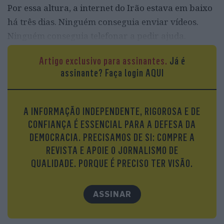
Por essa altura, a internet do Irão estava em baixo
há três dias. Ninguém conseguia enviar vídeos.
Ninguém conseguia telefonar a pedir ajuda.
Mesmo assim, em toda a província do Khuzistão,
Artigo exclusivo para assinantes.
Já é
milhares continuavam a desaguar nas ruas.
assinante?
Faça login AQUI
A INFORMAÇÃO INDEPENDENTE, RIGOROSA E DE
CONFIANÇA É ESSENCIAL PARA A DEFESA DA
DEMOCRACIA. PRECISAMOS DE SI: COMPRE A
REVISTA E APOIE O JORNALISMO DE
QUALIDADE. PORQUE É PRECISO TER VISÃO.
ASSINAR