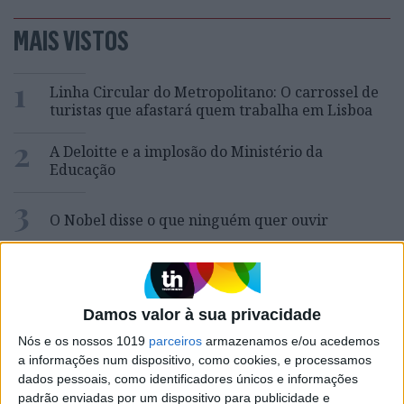
MAIS VISTOS
1
Linha Circular do Metropolitano: O carrossel de
turistas que afastará quem trabalha em Lisboa
2
A Deloitte e a implosão do Ministério da
Educação
3
O Nobel disse o que ninguém quer ouvir
4
Celebridades que viram os seus vídeos íntimos na
Internet
Damos valor à sua privacidade
5
Como funcionam os apoios para comprar casa
Nós e os nossos 1019
parceiros
armazenamos e/ou acedemos
antes dos 35 anos
a informações num dispositivo, como cookies, e processamos
6
dados pessoais, como identificadores únicos e informações
Spoofing: Quando o número do banco mente
padrão enviadas por um dispositivo para publicidade e