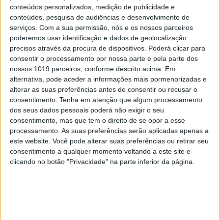
conteúdos personalizados, medição de publicidade e
conteúdos, pesquisa de audiências e desenvolvimento de
7
Tem apneia do sono e não consegue usar a
serviços.
Com a sua permissão, nós e os nossos parceiros
máquina CPAP? Há uma alternativa a avaliar.
poderemos usar identificação e dados de geolocalização
Opinião de um dentista
precisos através da procura de dispositivos. Poderá clicar para
8
consentir o processamento por nossa parte e pela parte dos
A longevidade não se improvisa
nossos 1019 parceiros, conforme descrito acima. Em
alternativa, pode aceder a informações mais pormenorizadas e
9
alterar as suas preferências antes de consentir ou recusar o
Abdominais “tradicionais” ou prancha? A
consentimento.
Tenha em atenção que algum processamento
explicação de um professor de Educação Física
dos seus dados pessoais poderá não exigir o seu
10
consentimento, mas que tem o direito de se opor a esse
Dossier Crime: As incríveis histórias de uma
processamento. As suas preferências serão aplicadas apenas a
superinspetora da PJ
este website. Você pode alterar suas preferências ou retirar seu
consentimento a qualquer momento voltando a este site e
clicando no botão "Privacidade" na parte inferior da página.
MAIS NA VISÃO