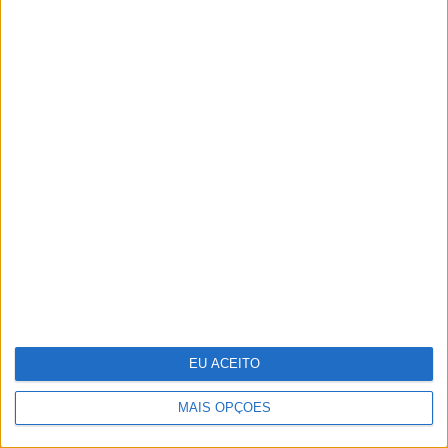
Vencedores e vencidos do 25 de
Abril na VISÃO História
EU ACEITO
MAIS OPÇÕES
A fruta comum que têm mais de