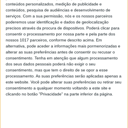
conteúdos personalizados, medição de publicidade e
conteúdos, pesquisa de audiências e desenvolvimento de
serviços.
Com a sua permissão, nós e os nossos parceiros
poderemos usar identificação e dados de geolocalização
CULTURA
precisos através da procura de dispositivos. Poderá clicar para
Recordar Carlos Paião em karaoke
consentir o processamento por nossa parte e pela parte dos
nossos 1017 parceiros, conforme descrito acima. Em
alternativa, pode aceder a informações mais pormenorizadas e
alterar as suas preferências antes de consentir ou recusar o
consentimento.
Tenha em atenção que algum processamento
dos seus dados pessoais poderá não exigir o seu
consentimento, mas que tem o direito de se opor a esse
processamento. As suas preferências serão aplicadas apenas a
este website. Você pode alterar suas preferências ou retirar seu
consentimento a qualquer momento voltando a este site e
clicando no botão "Privacidade" na parte inferior da página.
OPINIÃO
Portugal a horas ou aquilo que já