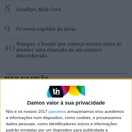
8
Goodbye, Nick Cave
9
Os novos capitães da areia
10
Wangiri: a fraude que começa mesmo antes de
atender uma chamada de um número
desconhecido
MAIS NA VISÃO
Damos valor à sua privacidade
Nós e os nossos 1017
parceiros
armazenamos e/ou acedemos
a informações num dispositivo, como cookies, e processamos
dados pessoais, como identificadores únicos e informações
padrão enviadas por um dispositivo para publicidade e