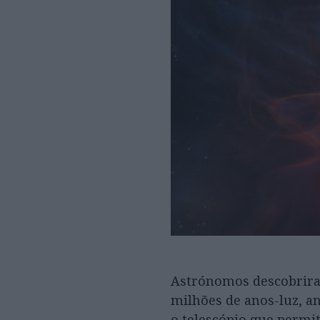
Astrónomos descobriram
milhões de anos-luz, a
o telescópio que permit