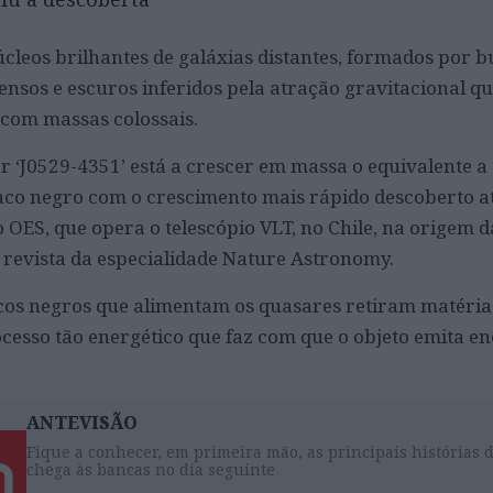
úcleos brilhantes de galáxias distantes, formados por 
ensos e escuros inferidos pela atração gravitacional q
 com massas colossais.
 ‘J0529-4351’ está a crescer em massa o equivalente a
raco negro com o crescimento mais rápido descoberto at
OES, que opera o telescópio VLT, no Chile, na origem d
 revista da especialidade Nature Astronomy.
cos negros que alimentam os quasares retiram matéria
cesso tão energético que faz com que o objeto emita e
ANTEVISÃO
Fique a conhecer, em primeira mão, as principais histórias 
chega às bancas no dia seguinte