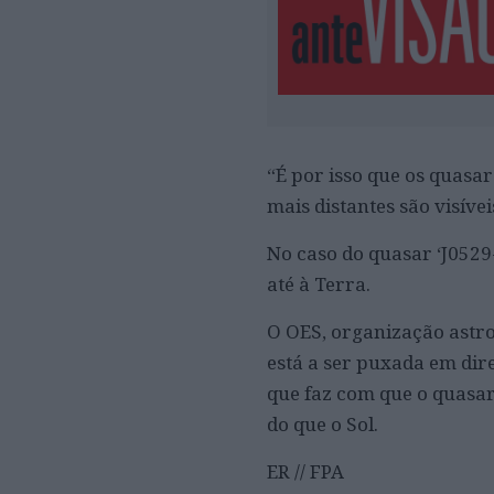
“É por isso que os quasa
mais distantes são visíve
No caso do quasar ‘J0529
até à Terra.
O OES, organização astro
está a ser puxada em dir
que faz com que o quasar
do que o Sol.
ER // FPA