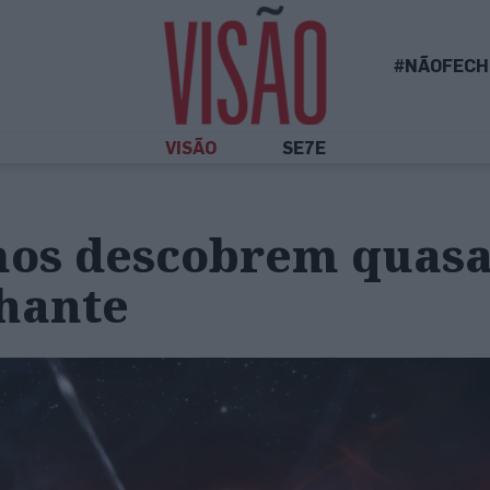
#NÃOFECH
VISÃO
SE7E
os descobrem quas
lhante