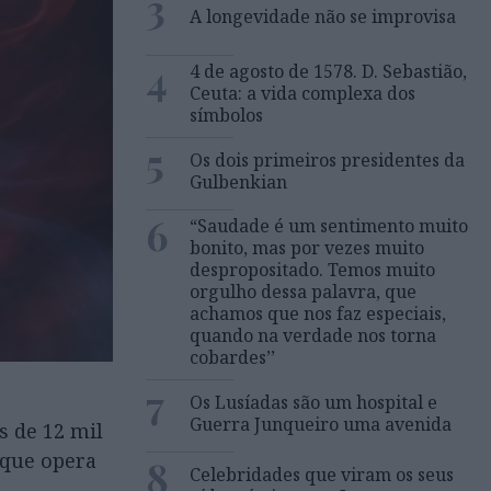
3
A longevidade não se improvisa
4
4 de agosto de 1578. D. Sebastião,
Ceuta: a vida complexa dos
símbolos
5
Os dois primeiros presidentes da
Gulbenkian
6
“Saudade é um sentimento muito
bonito, mas por vezes muito
despropositado. Temos muito
orgulho dessa palavra, que
achamos que nos faz especiais,
quando na verdade nos torna
cobardes’’
7
Os Lusíadas são um hospital e
Guerra Junqueiro uma avenida
s de 12 mil
 que opera
8
Celebridades que viram os seus