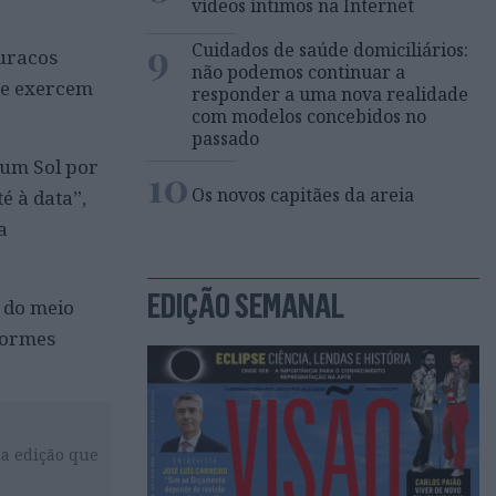
vídeos íntimos na Internet
9
Cuidados de saúde domiciliários:
buracos
não podemos continuar a
ue exercem
responder a uma nova realidade
com modelos concebidos no
passado
 um Sol por
10
Os novos capitães da areia
é à data”,
a
EDIÇÃO SEMANAL
 do meio
normes
da edição que