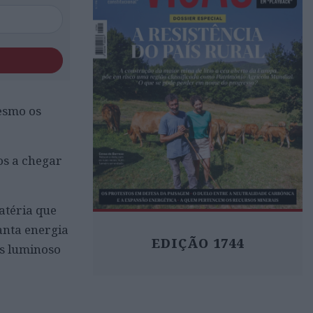
mesmo os
os a chegar
atéria que
anta energia
EDIÇÃO 1744
is luminoso