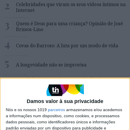
2
Celebridades que viram os seus vídeos íntimos na
Internet
3
Quem é Deus para uma criança? Opinião de José
Brissos-Lino
4
Covas do Barroso: A luta por um modo de vida
5
A longevidade não se improvisa
6
“Saudade é um sentimento muito bonito, mas por
vezes muito despropositado. Temos muito
orgulho dessa palavra, que achamos que nos faz
especiais, quando na verdade nos torna
Damos valor à sua privacidade
cobardes’’
Nós e os nossos 1019
parceiros
armazenamos e/ou acedemos
7
Os Lusíadas são um hospital e Guerra Junqueiro
a informações num dispositivo, como cookies, e processamos
uma avenida
dados pessoais, como identificadores únicos e informações
padrão enviadas por um dispositivo para publicidade e