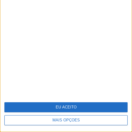
10 perfumes de verão e porque
precisa de (pelo menos) um para
melhorar os seus dias
EU ACEITO
MAIS OPÇÕES
O futuro começou esta noite. Como