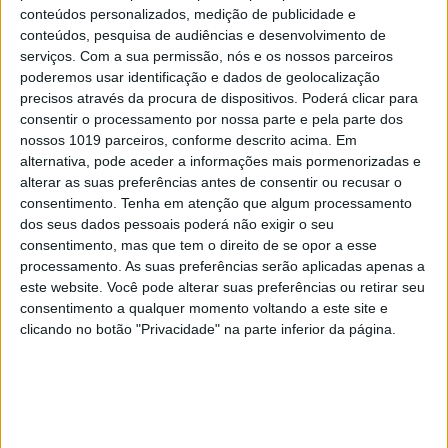
8
Tem apneia do sono e não consegue usar a
conteúdos personalizados, medição de publicidade e
máquina CPAP? Há uma alternativa a avaliar.
conteúdos, pesquisa de audiências e desenvolvimento de
Opinião de um dentista
serviços.
Com a sua permissão, nós e os nossos parceiros
9
poderemos usar identificação e dados de geolocalização
4 de agosto de 1578. D. Sebastião, Ceuta: a vida
precisos através da procura de dispositivos. Poderá clicar para
complexa dos símbolos
consentir o processamento por nossa parte e pela parte dos
10
nossos 1019 parceiros, conforme descrito acima. Em
Ceuta e os idiotas úteis do trumpismo na Europa
alternativa, pode aceder a informações mais pormenorizadas e
alterar as suas preferências antes de consentir ou recusar o
consentimento.
Tenha em atenção que algum processamento
dos seus dados pessoais poderá não exigir o seu
consentimento, mas que tem o direito de se opor a esse
MAIS NA VISÃO
processamento. As suas preferências serão aplicadas apenas a
este website. Você pode alterar suas preferências ou retirar seu
consentimento a qualquer momento voltando a este site e
clicando no botão "Privacidade" na parte inferior da página.