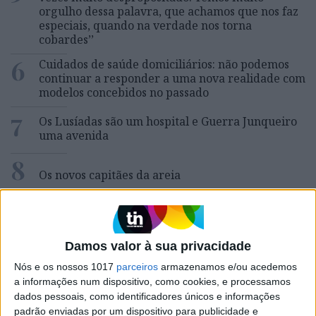
orgulho dessa palavra, que achamos que nos faz
especiais, quando na verdade nos torna
cobardes’’
6
Cuidados de saúde domiciliários: não podemos
continuar a responder a uma nova realidade com
modelos concebidos no passado
7
Os Lusíadas são um hospital e Guerra Junqueiro
uma avenida
8
Os novos capitães da areia
9
Goodbye, Nick Cave
Damos valor à sua privacidade
10
Celebridades que viram os seus vídeos íntimos na
Nós e os nossos 1017
parceiros
armazenamos e/ou acedemos
Internet
a informações num dispositivo, como cookies, e processamos
dados pessoais, como identificadores únicos e informações
padrão enviadas por um dispositivo para publicidade e