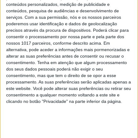
conteúdos personalizados, medição de publicidade e
MAIS NA VISÃO
conteúdos, pesquisa de audiências e desenvolvimento de
serviços.
Com a sua permissão, nós e os nossos parceiros
poderemos usar identificação e dados de geolocalização
precisos através da procura de dispositivos. Poderá clicar para
consentir o processamento por nossa parte e pela parte dos
nossos 1017 parceiros, conforme descrito acima. Em
alternativa, pode aceder a informações mais pormenorizadas e
alterar as suas preferências antes de consentir ou recusar o
consentimento.
Tenha em atenção que algum processamento
dos seus dados pessoais poderá não exigir o seu
consentimento, mas que tem o direito de se opor a esse
processamento. As suas preferências serão aplicadas apenas a
OPINIÃO
este website. Você pode alterar suas preferências ou retirar seu
consentimento a qualquer momento voltando a este site e
Carta aberta: Hospitais para as
clicando no botão "Privacidade" na parte inferior da página.
Misericórdias: pragmatismo ou
obsessão ideológica?