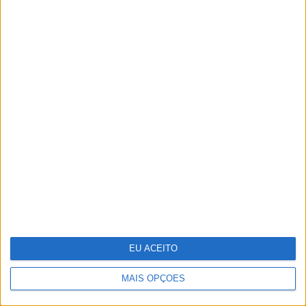
Moda: "Look" festivaleiro
EU ACEITO
MAIS OPÇÕES