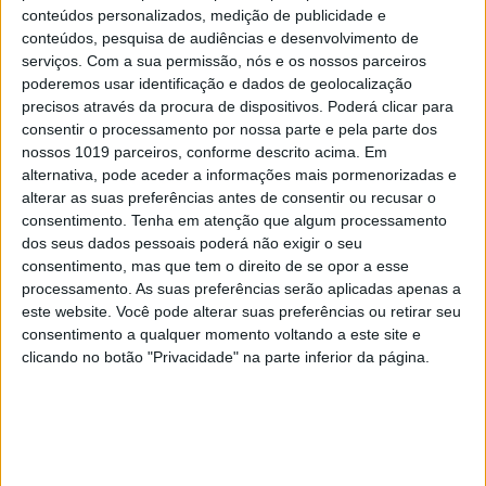
conteúdos personalizados, medição de publicidade e
conteúdos, pesquisa de audiências e desenvolvimento de
serviços.
Com a sua permissão, nós e os nossos parceiros
CULTURA
EXCLUSIVO
poderemos usar identificação e dados de geolocalização
precisos através da procura de dispositivos. Poderá clicar para
“Calle Málaga”: Carmen Maura põe
consentir o processamento por nossa parte e pela parte dos
a velhice nua e o cinema em sentido
nossos 1019 parceiros, conforme descrito acima. Em
alternativa, pode aceder a informações mais pormenorizadas e
alterar as suas preferências antes de consentir ou recusar o
consentimento.
Tenha em atenção que algum processamento
dos seus dados pessoais poderá não exigir o seu
consentimento, mas que tem o direito de se opor a esse
processamento. As suas preferências serão aplicadas apenas a
este website. Você pode alterar suas preferências ou retirar seu
consentimento a qualquer momento voltando a este site e
clicando no botão "Privacidade" na parte inferior da página.
OPINIÃO