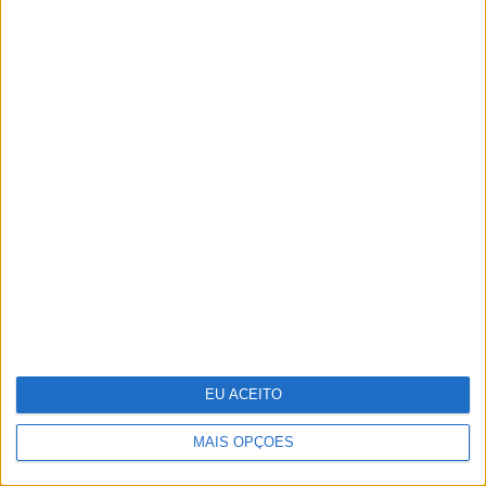
Rainha Letizia celebra 53.º
aniversário
Reportagem na selva mágica da
Amazónia
EU ACEITO
MAIS OPÇÕES