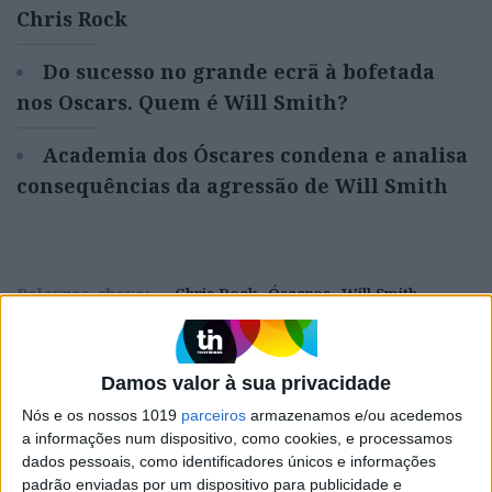
Chris Rock
Do sucesso no grande ecrã à bofetada
nos Oscars. Quem é Will Smith?
Academia dos Óscares condena e analisa
consequências da agressão de Will Smith
Palavras-chave:
Chris Rock
Óscares
Will Smith
CAPA DA EDIÇÃO
Damos valor à sua privacidade
Nós e os nossos 1019
parceiros
armazenamos e/ou acedemos
a informações num dispositivo, como cookies, e processamos
dados pessoais, como identificadores únicos e informações
padrão enviadas por um dispositivo para publicidade e